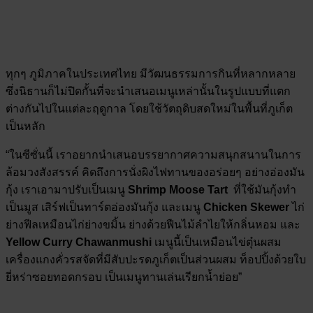
ทุกๆ ภูมิภาคในประเทศไทย มีวัฒนธรรมการกินที่หลากหลาย
ซึ่งนิธานก็ไม่ปิดกั้นที่จะนำเสนอเมนูเหล่านั้นในรูปแบบที่แตก
ต่างกันไปในแต่ละฤดูกาล โดยใช้วัตถุดิบสดใหม่ในพื้นที่ภูเก็ต
เป็นหลัก
“ในซีซั่นนี้ เราอยากนำเสนอบรรยากาศความสนุกสนานในการ
ล้อมวงสังสรรค์ คิดถึงการนั่งผิงไฟทานของอร่อยๆ อย่างอ่องมัน
กุ้ง เราเอามาปรับเป็นเมนู
Shrimp Moose Tart
ที่ใช้มันกุ้งทำ
เป็นมูส เสิร์ฟเป็นทาร์ตอ่องมันกุ้ง และเมนู
Chicken Skewer
ไก่
ย่างฟีลเหมือนไก่ย่างขมิ้น ย่างด้วยฟืนไม้ลำไยให้กลิ่นหอม และ
Yellow Curry Chawanmushi
เมนูนี้เป็นเหมือนไข่ตุ๋นผสม
เครื่องแกงคั่วรสจัดที่มีสับปะรดภูเก็ตเป็นส่วนผสม ท็อปปิ้งด้วยใบ
ยี่หร่าซอยทอดกรอบ เป็นเมนูทานเล่นเรียกน้ำย่อย”