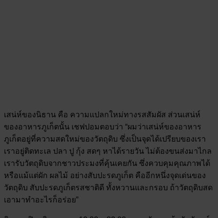
เสน่ห์ของนิธาน คือ ความแปลกใหม่ทางรสสัมผัส ส่วนเสน่ห์
ของอาหารภูเก็ตนั้น เชฟปอมตอบว่า “ผมว่าเสน่ห์ของอาหาร
ภูเก็ตอยู่ที่ความสดใหม่ของวัตถุดิบ ซึ่งเป็นจุดได้เปรียบของเรา
เราอยู่ติดทะเล ปลา ปู กุ้ง สดๆ หาได้รายวัน ไม่ต้องขนส่งมาไกล
เรารับวัตถุดิบจากชาวประมงที่คุ้นเคยกัน ซึ่งควบคุมคุณภาพได้
หรือแม้แต่ผัก ผลไม้ อย่างสับปะรดภูเก็ต คืออีกหนึ่งจุดเด่นของ
วัตถุดิบ สับปะรดภูเก็ตรสชาติดี ทั้งหวานและกรอบ ถ้าวัตถุดิบสด
เอามาทำอะไรก็อร่อย”