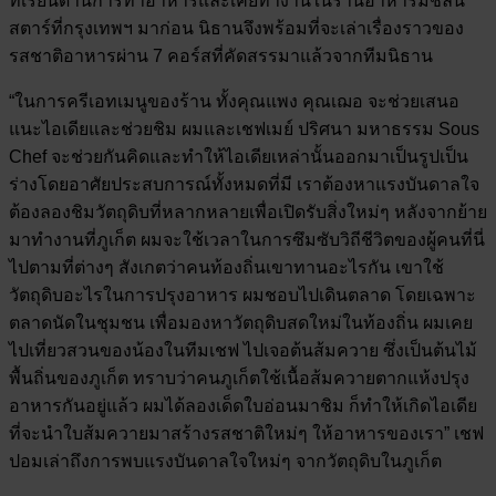
ที่เรียนด้านการทำอาหารและเคยทำงานในร้านอาหารมิชลิน
สตาร์ที่กรุงเทพฯ มาก่อน นิธานจึงพร้อมที่จะเล่าเรื่องราวของ
รสชาติอาหารผ่าน 7 คอร์สที่คัดสรรมาแล้วจากทีมนิธาน
“ในการครีเอทเมนูของร้าน ทั้งคุณแพง คุณเฌอ จะช่วยเสนอ
แนะไอเดียและช่วยชิม ผมและเชฟเมย์ ปริศนา มหาธรรม Sous
Chef จะช่วยกันคิดและทำให้ไอเดียเหล่านั้นออกมาเป็นรูปเป็น
ร่างโดยอาศัยประสบการณ์ทั้งหมดที่มี เราต้องหาแรงบันดาลใจ
ต้องลองชิมวัตถุดิบที่หลากหลายเพื่อเปิดรับสิ่งใหม่ๆ หลังจากย้าย
มาทำงานที่ภูเก็ต ผมจะใช้เวลาในการซึมซับวิถีชีวิตของผู้คนที่นี่
ไปตามที่ต่างๆ สังเกตว่าคนท้องถิ่นเขาทานอะไรกัน เขาใช้
วัตถุดิบอะไรในการปรุงอาหาร ผมชอบไปเดินตลาด โดยเฉพาะ
ตลาดนัดในชุมชน เพื่อมองหาวัตถุดิบสดใหม่ในท้องถิ่น ผมเคย
ไปเที่ยวสวนของน้องในทีมเชฟ ไปเจอต้นส้มควาย ซึ่งเป็นต้นไม้
พื้นถิ่นของภูเก็ต ทราบว่าคนภูเก็ตใช้เนื้อส้มควายตากแห้งปรุง
อาหารกันอยู่แล้ว ผมได้ลองเด็ดใบอ่อนมาชิม ก็ทำให้เกิดไอเดีย
ที่จะนำใบส้มควายมาสร้างรสชาติใหม่ๆ ให้อาหารของเรา” เชฟ
ปอมเล่าถึงการพบแรงบันดาลใจใหม่ๆ จากวัตถุดิบในภูเก็ต