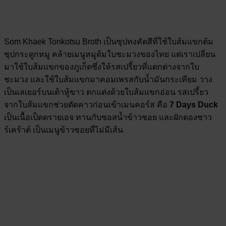
Som Khaek Tonkotsu Broth เป็นซุปทงคัตสึที่ใช้ใบส้มแขกต้ม
ซุปกระดูกหมู คล้ายเมนูหมูต้มใบชะมวงของไทย แต่เราเปลี่ยน
มาใช้ใบส้มแขกของภูเก็ตซึ่งให้รสเปรี้ยวที่แตกต่างจากใบ
ชะมวง และใช้ใบส้มแขกมาคอมเพรสกับน้ำมันกระเทียม วาง
เป็นเลเยอร์บนเต้าหู้ขาว ตกแต่งด้วยใบส้มแขกอ่อน รสเปรี้ยว
จากใบส้มแขกช่วยตัดคาวก่อนเข้าเมนคอร์ส คือ
7 Days Duck
เป็นเนื้อเป็ดดรายเอจ ทานกับซอสน้ำข้าวซอย และผักดองซาว
ร์เคร้าต์ เป็นเมนูข้าวซอยที่ไม่มีเส้น