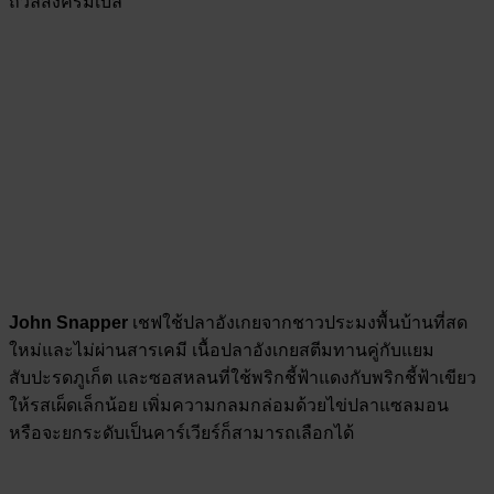
ถั่วลิสงครัมเบิ้ล
John Snapper
เชฟใช้ปลาอังเกยจากชาวประมงพื้นบ้านที่สด
ใหม่และไม่ผ่านสารเคมี เนื้อปลาอังเกยสตีมทานคู่กับแยม
สับปะรดภูเก็ต และซอสหลนที่ใช้พริกชี้ฟ้าแดงกับพริกชี้ฟ้าเขียว
ให้รสเผ็ดเล็กน้อย เพิ่มความกลมกล่อมด้วยไข่ปลาแซลมอน
หรือจะยกระดับเป็นคาร์เวียร์ก็สามารถเลือกได้