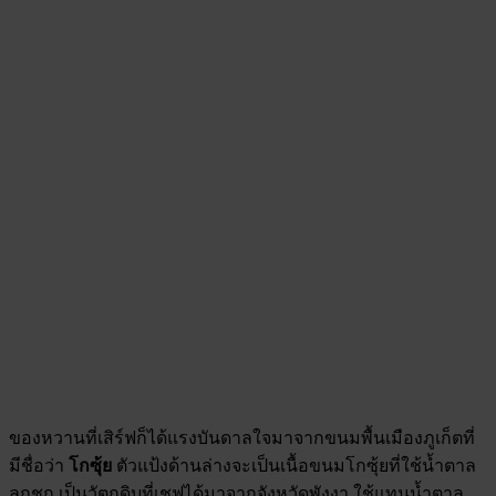
ของหวานที่เสิร์ฟก็ได้แรงบันดาลใจมาจากขนมพื้นเมืองภูเก็ตที่
มีชื่อว่า
โกซุ้ย
ตัวแป้งด้านล่างจะเป็นเนื้อขนมโกซุ้ยที่ใช้น้ำตาล
ลูกชก เป็นวัตถุดิบที่เชฟได้มาจากจังหวัดพังงา ใช้แทนน้ำตาล