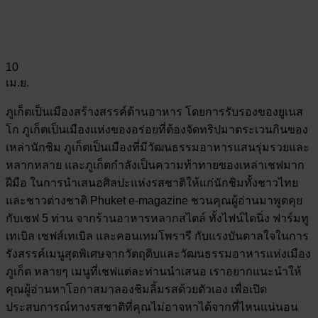
10
เม.ย.
ภูเก็ตเป็นเมืองสร้างสรรค์ด้านอาหาร โดยการรับรองของยูเนส
โก ภูเก็ตเป็นเมืองแห่งของอร่อยที่ต้องจัดทริปมาตระเวนกินของ
เหล่านักชิม ภูเก็ตเป็นเมืองที่มีวัฒนธรรมอาหารแสนรุ่มรวยและ
หลากหลาย และภูเก็ตกำลังเป็นความท้าทายของเหล่าเชฟมาก
ฝีมือ ในการนำเสนอศิลปะแห่งรสชาติให้แก่นักชิมทั้งชาวไทย
และชาวต่างชาติ Phuket e-magazine ชวนคุณผู้อ่านมาพูดคุย
กับเชฟ 5 ท่าน จากร้านอาหารหลากสไตล์ ทั้งไฟน์ไดนิ่ง ฟาร์มทู
เทเบิล เชฟส์เทเบิล และคอนเทมโพรารี กับแรงบันดาลใจในการ
รังสรรค์เมนูสุดพิเศษจากวัตถุดิบและวัฒนธรรมอาหารแห่งเมือง
ภูเก็ต หลายๆ เมนูที่เชฟแต่ละท่านนำเสนอ เราอยากแนะนำให้
คุณผู้อ่านหาโอกาสมาลองชิมลิ้มรสด้วยตัวเอง เพื่อเปิด
ประสบการณ์ทางรสชาติที่คุณไม่อาจหาได้จากที่ไหนแน่นอน