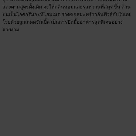
แดงตามสูตรดั้งเดิม จะให้กลิ่นหอมและรสหวานที่สมูทขึ้น ด้าน
บนเป็นไอศกรีมกะทิโฮมเมด ราดซอสมะพร้าวอินฟิวส์กับใบเตย
โรยด้วยลูกเกดครัมเบิ้ล เป็นการปิดมื้ออาหารสุดพิเศษอย่าง
สวยงาม