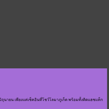
นายน เพียงแค่เช็คอินที่โชว์โลมาภูเก็ต พร้อมทั้งติดแฮชแท็ก