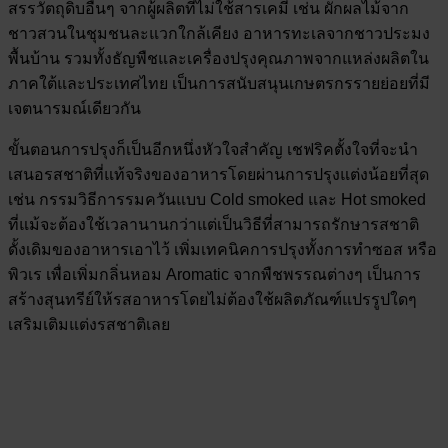
สรรวัตถุดิบอื่นๆ จากผู้ผลิตที่ไม่ใช้สารเคมี เช่น ผักผลไม้จาก
ชาวสวนในชุมชนละแวกใกล้เคียง อาหารทะเลจากชาวประมง
พื้นบ้าน รวมทั้งธัญพืชและเครื่องปรุงคุณภาพจากแหล่งผลิตใน
ภาคใต้และประเทศไทย เป็นการสนับสนุนเกษตรกรรายย่อยที่มี
เจตนารมณ์เดียวกัน
ขั้นตอนการปรุงก็เป็นอีกหนึ่งหัวใจสำคัญ เชฟริคตั้งใจที่จะนำ
เสนอรสชาติที่แท้จริงของอาหารโดยผ่านการปรุงแต่งน้อยที่สุด
เช่น กรรมวิธีการรมควันแบบ Cold smoked และ Hot smoked
ที่แม้จะต้องใช้เวลานานกว่าแต่เป็นวิธีที่สามารถรักษารสชาติ
ดั้งเดิมของอาหารเอาไว้ เพิ่มเทคนิคการปรุงทั้งการทำซอส หรือ
พิวเร เพื่อเพิ่มกลิ่นหอม Aromatic จากพืชพรรณต่างๆ เป็นการ
สร้างสุนทรีย์ให้รสอาหารโดยไม่ต้องใช้ผลิตภัณฑ์แปรรูปใดๆ
เสริมเติมแต่งรสชาติเลย