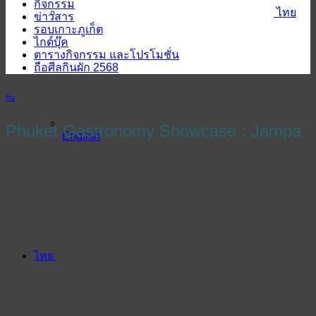
กิจกรรม
ไทย
ข่าวสาร
รอบเกาะภูเก็ต
ไกด์บุ๊ค
ตารางกิจกรรม และโปรโมชั่น
ถือศีลกินผัก 2568
กิน
Phuket Gastronomy Showcase : Jampa
English
ไทย