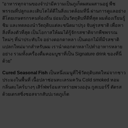
“อาหารทุกจานของจำปามีความเป็นภูเก็ตผสมผสานอยู่ พืช
พรรณที่ปลูกและเติบโตได้ดีในสิ่งแวดล้อมที่นี่ ผ่านการดูแลอย่าง
ดีโดยเกษตรกรคนท้องถิ่น ย่อมเป็นวัตถุดิบที่ดีที่สุด ผมต้องเรียนรู้
ชิม และทดลองนำวัตถุดิบแต่ละชนิดมาปรุง จับคู่รสชาติ เพื่อหา
สิ่งที่ลงตัวที่สุด เป็นโอกาสให้ผมได้รู้จักรสชาติจากพืชพรรณ
ใหม่ๆ ที่น่าประทับใจ อย่างดอกดาหลา เป็นดอกไม้ที่มีรสชาติ
แปลกใหม่มากสำหรับผม เรานำดอกดาหลาไปทำอาหารหลาย
อย่าง รวมทั้งเครื่องดื่มคอมบูชาที่เป็น Signature drink ของที่นี่
ด้วย”
Cured Seasonal Fish
เป็นหนึ่งเมนูที่ใช้วัตถุดิบสดใหม่จากชาว
ประมงในพื้นที่ เนื้อปลาช่อนทะเลรมควัน Cold smoked หอม
กลิ่นตะไคร้บางๆ เสิร์ฟพร้อมสาหร่ายพวงองุ่น กูสเบอร์รี่ ตัดรส
ด้วยเดรสซิ่งซอสจากสับปะรดภูเก็ต