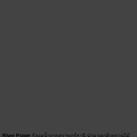
River Prawn
กุ้งแม่น้ำจากสุราษฎร์ธานี นำมาเผาด้วยถ่านไม้