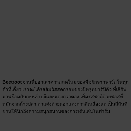
Beetroot
จานนี้บอกเล่าความสดใหม่ของพืชผักจากฟาร์มในทุก
คำที่เคี้ยว เราจะได้รสสัมผัสสดกรอบของบีทรูทบาร์บีคิว ที่เสิร์ฟ
มาพร้อมกับกะหล่ำปลีและแตงกวาดอง เพิ่มรสชาติด้วยซอสที่
หมักจากก้างปลา ตกแต่งด้วยดอกแตงกวาสีเหลืองสด เป็นสีสันที่
ชวนให้นึกถึงความสนุกสนานของการเดินเล่นในฟาร์ม