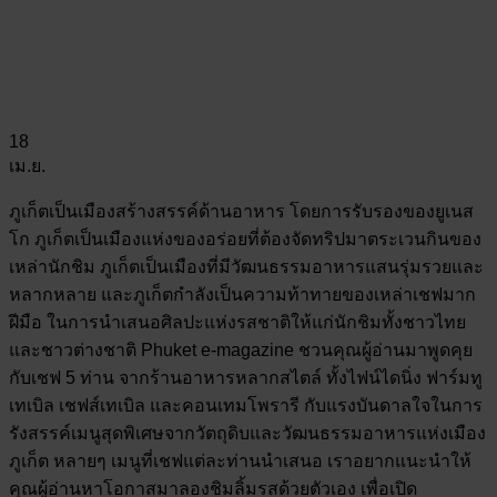
18
เม.ย.
ภูเก็ตเป็นเมืองสร้างสรรค์ด้านอาหาร โดยการรับรองของยูเนส
โก ภูเก็ตเป็นเมืองแห่งของอร่อยที่ต้องจัดทริปมาตระเวนกินของ
เหล่านักชิม ภูเก็ตเป็นเมืองที่มีวัฒนธรรมอาหารแสนรุ่มรวยและ
หลากหลาย และภูเก็ตกำลังเป็นความท้าทายของเหล่าเชฟมาก
ฝีมือ ในการนำเสนอศิลปะแห่งรสชาติให้แก่นักชิมทั้งชาวไทย
และชาวต่างชาติ Phuket e-magazine ชวนคุณผู้อ่านมาพูดคุย
กับเชฟ 5 ท่าน จากร้านอาหารหลากสไตล์ ทั้งไฟน์ไดนิ่ง ฟาร์มทู
เทเบิล เชฟส์เทเบิล และคอนเทมโพรารี กับแรงบันดาลใจในการ
รังสรรค์เมนูสุดพิเศษจากวัตถุดิบและวัฒนธรรมอาหารแห่งเมือง
ภูเก็ต หลายๆ เมนูที่เชฟแต่ละท่านนำเสนอ เราอยากแนะนำให้
คุณผู้อ่านหาโอกาสมาลองชิมลิ้มรสด้วยตัวเอง เพื่อเปิด