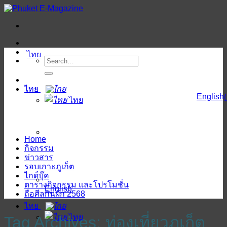
ข้าม
ไป
ยัง
เนื้อหา
ไทย
ไทย
English
(
ไทย
Home
กิจกรรม
ข่าวสาร
รอบเกาะภูเก็ต
ไกด์บุ๊ค
ตารางกิจกรรม และโปรโมชั่น
English
ถือศีลกินผัก 2568
ไทย
ไทย
Tag Archives:
ท่องเที่ยวภูเก็ต