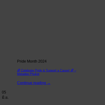
Pride Month 2024
🌈 Celebrate Pride & Support a Cause! 🌈 –
Metadee Phuket
Continue reading
→
05
มิ.ย.