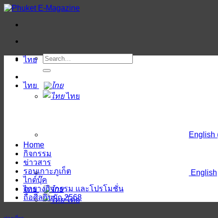
ข้าม
ไป
ยัง
เนื้อหา
ไทย
ไทย
ไทย
English
Home
กิจกรรม
ข่าวสาร
รอบเกาะภูเก็ต
English
ไกด์บุ๊ค
ตารางกิจกรรม และโปรโมชั่น
ไทย
ถือศีลกินผัก 2568
ไทย
ท่องเที่ยว