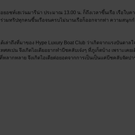
รือยอชท์เฮเว่นมารีน่า ประมาณ 13.00 น. ก็ถึงเวลาขึ้นเรือ เรือใ
ชิกร่วมทริปทุกคนขึ้นเรือจนครบไม่นานเรือก็ออกจากท่า ความสนุกกำ
ล่าถึงที่มาของ Hype Luxury Boat Club ว่าเกิดจากแรงบันดาลใจของ
ะเทศสเปน จึงเกิดไอเดียอยากทำบีชคลับเจ๋งๆ ที่ภูเก็ตบ้าง เพราะเคยเ
งเที่ยวที่หลากหลาย จึงเกิดไอเดียต่อยอดจากการเป็นเป็นแค่บีชคลับจั