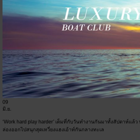
09
มิ.ย.
‘Work hard play harder’ เต็มที่กับวันทำงานกันมาทั้งสัปดาห์แล้
ล่องออกไปสนุกสุดเหวี่ยงแฮงเอ้าท์กันกลางทะเล