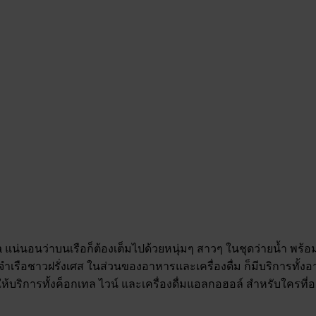
a แน่นอนว่าบนเรือก็ต้องเต็มไปด้วยหนุ่มๆ สาวๆ ในชุดว่ายน้ำ พ
เรือชาวฝรั่งเศส ในส่วนของอาหารและเครื่องดื่ม ก็มีบริการทั้งอาห
ดื่มให้บริการทั้งค็อกเทล ไวน์ และเครื่องดื่มแอลกอฮอล์ สำหรับใครท