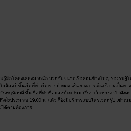
่รู้สึกโคลงเคลงมากนัก บวกกับขนาดเรือค่อนข้างใหญ่ รองรับผู้โดยส
ันจันทร์ ขึ้นเรือที่ท่าเรือหาดป่าตอง เส้นทางการเดินเรือจะเป็นท
ับวันพฤหัสบดี ขึ้นเรือที่ท่าเรือยอชท์เฮเว่นมารีน่า เส้นทางจะไปฝ
บถึงฝั่งประมาณ 19.00 น. แล้ว ก็ยังมีบริการแบบไพรเวทกรุ๊ป เช่าเหมา
างได้ตามต้องการ