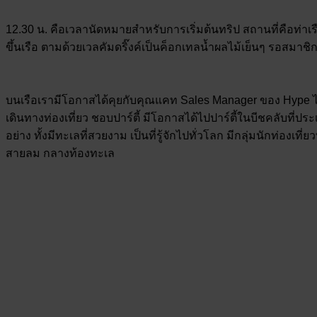
12.30 น. คือเวลานัดหมายสำหรับการเริ่มต้นทริป สถานที่คือท่าเ
ขึ้นเรือ ตามด้วยเวลคัมดริ๊งค์เป็นค็อกเทลน้ำผลไม้เย็นๆ รอสมา
บนเรือเรามีโอกาสได้คุยกับคุณแคท Sales Manager ของ Hype ได้เ
เดินทางท่องเที่ยว ชอบปาร์ตี้ มีโอกาสได้ไปปาร์ตี้ในบีชคลับที่ปร
อย่าง ทั้งมีทะเลที่สวยงาม เป็นที่รู้จักไปทั่วโลก มีกลุ่มนักท่อ
สายลม กลางท้องทะเล