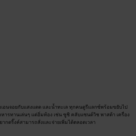
ร้อมเอนจอยกับแสงแดด และน้ำทะเล ทุกคนดูรีแลกซ์พร้อมขยับไป
ารทานเล่นๆ แต่อิ่มท้อง เช่น ซูชิ คลับแซนด์วิช พาสต้า เครื่อง
ี่อยากดริ๊งค์สามารถสั่งและจ่ายเพิ่มได้ตลอดเวลา