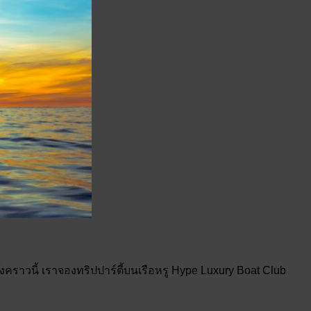
๊งคราวนี้ เราจองทริปปาร์ตี้บนเรือหรู Hype Luxury Boat Club