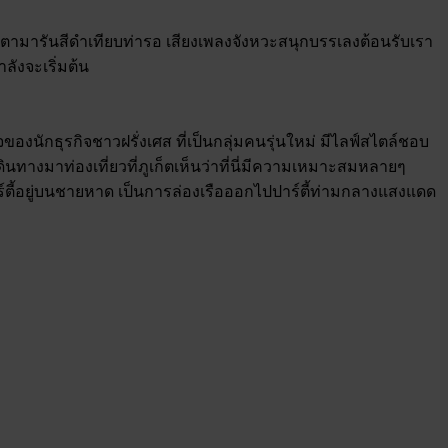
บคาตามารันสีดำเทียบท่ารอ เสียงเพลงจังหวะสนุกบรรเลงต้อนรับเรา
ลังจะเริ่มต้น
นักธุรกิจชาวฝรั่งเศส ที่เป็นกลุ่มคนรุ่นใหม่ มีไลฟ์สไตล์ชอบ
ดินทางมาท่องเที่ยวที่ภูเก็ตเห็นว่าที่นี่มีความเหมาะสมหลายๆ
ดปาร์ตี้อยู่บนชายหาด เป็นการล่องเรือออกไปปาร์ตี้ท่ามกลางแสงแดด