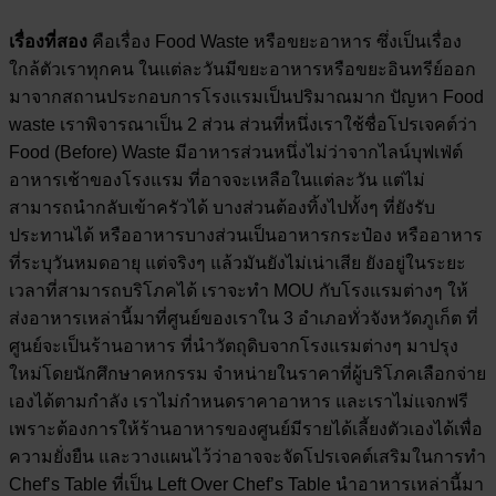
เรื่องที่สอง
คือเรื่อง Food Waste หรือขยะอาหาร ซึ่งเป็นเรื่อง
ใกล้ตัวเราทุกคน ในแต่ละวันมีขยะอาหารหรือขยะอินทรีย์ออก
มาจากสถานประกอบการโรงแรมเป็นปริมาณมาก ปัญหา Food
waste เราพิจารณาเป็น 2 ส่วน ส่วนที่หนึ่งเราใช้ชื่อโปรเจคต์ว่า
Food (Before) Waste มีอาหารส่วนหนึ่งไม่ว่าจากไลน์บุฟเฟ่ต์
อาหารเช้าของโรงแรม ที่อาจจะเหลือในแต่ละวัน แต่ไม่
สามารถนำกลับเข้าครัวได้ บางส่วนต้องทิ้งไปทั้งๆ ที่ยังรับ
ประทานได้ หรืออาหารบางส่วนเป็นอาหารกระป๋อง หรืออาหาร
ที่ระบุวันหมดอายุ แต่จริงๆ แล้วมันยังไม่เน่าเสีย ยังอยู่ในระยะ
เวลาที่สามารถบริโภคได้ เราจะทำ MOU กับโรงแรมต่างๆ ให้
ส่งอาหารเหล่านี้มาที่ศูนย์ของเราใน 3 อำเภอทั่วจังหวัดภูเก็ต ที่
ศูนย์จะเป็นร้านอาหาร ที่นำวัตถุดิบจากโรงแรมต่างๆ มาปรุง
ใหม่โดยนักศึกษาคหกรรม จำหน่ายในราคาที่ผู้บริโภคเลือกจ่าย
เองได้ตามกำลัง เราไม่กำหนดราคาอาหาร และเราไม่แจกฟรี
เพราะต้องการให้ร้านอาหารของศูนย์มีรายได้เลี้ยงตัวเองได้เพื่อ
ความยั่งยืน และวางแผนไว้ว่าอาจจะจัดโปรเจคต์เสริมในการทำ
Chef’s Table ที่เป็น Left Over Chef’s Table นำอาหารเหล่านี้มา