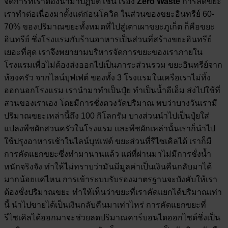
จัดการที่เราต้องนำมาปฏิบัติ เช่น เรื่อง
Zero Waste
การลดขยะ
เราทำต่อเนื่องมาตั้งแต่ก่อนโควิด ในส่วนของขยะอินทรีย์ 60-
70% ของปริมาณขยะทั้งหมดที่ไปสู่เตาเผาขยะภูเก็ต ก็คือขยะ
อินทรีย์ ซึ่งโรงแรมกับร้านอาหารเป็นส่วนที่สร้างขยะอินทรีย์
เยอะที่สุด เราจึงพยายามบริหารจัดการขยะของเราภายใน
โรงแรมเพื่อไม่ต้องส่งออกไปเป็นภาระส่วนรวม ขยะอินทรีย์จาก
ห้องครัว จากไลน์บุฟเฟต์ ของทั้ง 3 โรงแรมในเครือเราไม่ทิ้ง
ออกนอกโรงแรม เรานำมาทำเป็นปุ๋ย ทำเป็นน้ำอีเอ็ม ส่งไปใช้ที่
สวนของเราเอง โดยมีการชั่งตวงวัดปริมาณ พบว่าบางวันเรามี
ปริมาณขยะเหล่านี้ถึง 100 กิโลกรัม บางส่วนนำไปเป็นปุ๋ยใส่
แปลงพืชผักสวนครัวในโรงแรม และพืชผักเหล่านั้นเราก็นำไป
ใช้ปรุงอาหารเช้าในไลน์บุฟเฟต์ ขยะส่วนที่รีไซเคิลได้ เราก็มี
การคัดแยกขยะซึ่งทำมานานแล้ว แต่ที่ผ่านมาไม่มีการชั่งน้ำ
หนักจริงจัง ทำให้ไม่ทราบว่ามันมีมูลค่าเป็นเงินคืนกลับมาได้
มากน้อยแค่ไหน การเข้าระบบรับรองมาตรฐานจะบังคับให้เรา
ต้องชั่งปริมาณขยะ ทำให้เห็นว่าขยะที่เราคัดแยกได้ปริมาณเท่า
นี้ นำไปขายได้เป็นเงินกลับคืนมาเท่าไหร่ การคัดแยกขยะที่
รีไซเคิลได้ออกมาจะช่วยลดปริมาณคาร์บอนไดออกไซด์ซึ่งเป็น