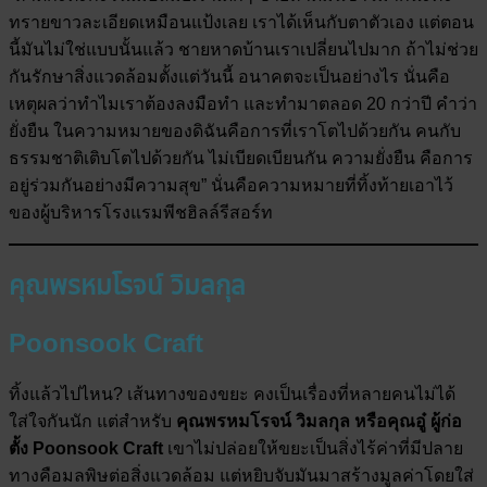
ทรายขาวละเอียดเหมือนแป้งเลย เราได้เห็นกับตาตัวเอง แต่ตอน
นี้มันไม่ใช่แบบนั้นแล้ว ชายหาดบ้านเราเปลี่ยนไปมาก ถ้าไม่ช่วย
กันรักษาสิ่งแวดล้อมตั้งแต่วันนี้ อนาคตจะเป็นอย่างไร นั่นคือ
เหตุผลว่าทำไมเราต้องลงมือทำ และทำมาตลอด 20 กว่าปี คำว่า
ยั่งยืน ในความหมายของดิฉันคือการที่เราโตไปด้วยกัน คนกับ
ธรรมชาติเติบโตไปด้วยกัน ไม่เบียดเบียนกัน ความยั่งยืน คือการ
อยู่ร่วมกันอย่างมีความสุข” นั่นคือความหมายที่ทิ้งท้ายเอาไว้
ของผู้บริหารโรงแรมพีชฮิลล์รีสอร์ท
คุณพรหมโรจน์ วิมลกุล
Poonsook Craft
ทิ้งแล้วไปไหน? เส้นทางของขยะ คงเป็นเรื่องที่หลายคนไม่ได้
ใส่ใจกันนัก แต่สำหรับ
คุณพรหมโรจน์ วิมลกุล หรือคุณอู๋ ผู้ก่อ
ตั้ง Poonsook Craft
เขาไม่ปล่อยให้ขยะเป็นสิ่งไร้ค่าที่มีปลาย
ทางคือมลพิษต่อสิ่งแวดล้อม แต่หยิบจับมันมาสร้างมูลค่าโดยใส่