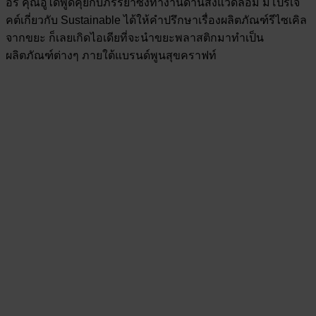
อรี่ คุณอู๋ได้พูดคุยกับภรรยาซึ่งทำงานด้านสิ่งแวดล้อม มีโปรเจ
คต์เกี่ยวกับ Sustainable ได้ให้คำปรึกษาเรื่องผลิตภัณฑ์รีไซเคิล
จากขยะ ก็เลยเกิดไอเดียที่จะนำขยะพลาสติกมาทำเป็น
ผลิตภัณฑ์ต่างๆ ภายใต้แบรนด์พูนสุขคราฟท์