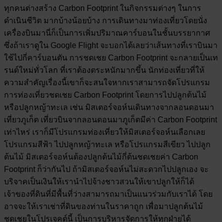
ทุกคนต่างสร้าง Carbon Footprint ในกิจกรรมต่างๆ ในการ
ดำเนินชีวิต มากบ้างน้อยบ้าง การเดินทางมาท่องเที่ยวโดยนั่ง
เครื่องบินมานี่ก็เป็นการเพิ่มปริมาณคาร์บอนในชั้นบรรยากาศ
ซึ่งถ้าเราดูใน Google Flight จะบอกได้เลยว่าเส้นทางที่เราบินมา
ใช้ไปกี่คาร์บอนตัน การชดเชย Carbon Footprint จะกลายเป็นเท
รนด์ใหม่ทั่วโลก ที่เราต้องตระหนักมากขึ้น นักท่องเที่ยวที่ให้
ความสำคัญเรื่องนี้เขาก็จะสนใจหากเราสามารถจัดโปรแกรม
การท่องเที่ยวชดเชย Carbon Footprint โดยการไปปลูกต้นไม้
หรือปลูกหญ้าทะเล เช่น มิสเตอร์จอห์นเดินทางจากลอนดอนมา
เที่ยวภูเก็ต เที่ยวบินจากลอนดอนมาภูเก็ตมีค่า Carbon Footprint
เท่าไหร่ เราก็มีโปรแกรมท่องเที่ยวให้มิสเตอร์จอห์นเลือกเลย
โปรแกรมสีฟ้า ไปปลูกหญ้าทะเล หรือโปรแกรมสีเขียว ไปปลูก
ต้นไม้ มิสเตอร์จอห์นต้องปลูกต้นไม้กี่ต้นชดเชยค่า Carbon
Footprint ก็ว่ากันไป ถ้ามิสเตอร์จอห์นไม่สะดวกไปปลูกเอง จะ
บริจาคเป็นเงินให้เรานำไปจ้างชาวสวนให้เขาปลูกให้ก็ได้
เจ้าของที่ดินที่มีพื้นที่ว่างสามารถมาเป็นแนวร่วมกับเราได้ โดย
อาจจะให้เราเช่าที่ดินของท่านในราคาถูก เพื่อมาปลูกต้นไม้
ชดเชยในโปรเจคต์นี้ เป็นการบริหารจัดการให้ทุกฝ่ายได้