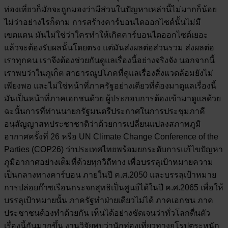
ท่องเที่ยวก็มักจะถูกมองว่ามีส่วนในปัญหาเหล่านี้ไม่มากก็น้อย
ไม่ว่าอย่างไรก็ตาม การสร้างคาร์บอนไดออกไซด์นั้นไม่มี
เขตแดน มันไม่ใช่ว่าใครทำให้เกิดคาร์บอนไดออกไซด์เยอะ
แล้วจะต้องรับผลนั้นโดยตรง แต่มันส่งผลต่อส่วนรวม ส่งผลต่อ
เราทุกคน เราจึงต้องช่วยกันดูแลเรื่องนี้อย่างจริงจัง นอกจากนี้
เราพบว่าในภูเก็ต สาธารณูปโภคที่ดูแลเรื่องสิ่งแวดล้อมยังไม่
เพียงพอ และไม่ใช่หน้าที่ภาครัฐอย่างเดียวที่ต้องมาดูแลเรื่องนี้
มันเป็นหน้าที่ภาคเอกชนด้วย ผู้ประกอบการต้องเข้ามาดูแลด้วย
ฉะนั้นการที่ท่านนายกรัฐมนตรีประกาศในการประชุมภาคี
อนุสัญญาสหประชาชาติว่าด้วยการเปลี่ยนแปลงสภาพภูมิ
อากาศครั้งที่ 26 หรือ UN Climate Change Conference of the
Parties (COP26) ว่าประเทศไทยพร้อมยกระดับการแก้ไขปัญหา
ภูมิอากาศอย่างเต็มที่ด้วยทุกวิถีทาง เพื่อบรรลุเป้าหมายความ
เป็นกลางทางคาร์บอน ภายในปี ค.ศ.2050 และบรรลุเป้าหมาย
การปล่อยก๊าซเรือนกระจกสุทธิเป็นศูนย์ได้ในปี ค.ศ.2065 เพื่อให้
บรรลุเป้าหมายนั้น ภาครัฐทำฝ่ายเดียวไม่ได้ ภาคเอกชน ภาค
ประชาชนต้องทำด้วยกัน เห็นได้อย่างชัดเจนว่าทั่วโลกตื่นตัว
เรื่องนี้กันมากขึ้น งานวิจัยพบว่านักท่องเที่ยวทางยุโรปตระหนัก