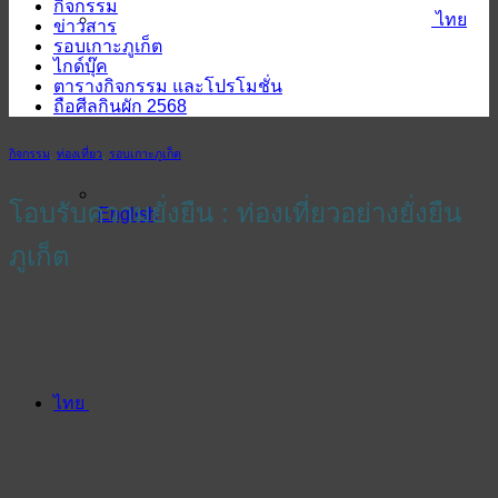
กิจกรรม
ไทย
ข่าวสาร
รอบเกาะภูเก็ต
ไกด์บุ๊ค
ตารางกิจกรรม และโปรโมชั่น
ถือศีลกินผัก 2568
กิจกรรม
,
ท่องเที่ยว
,
รอบเกาะภูเก็ต
โอบรับความยั่งยืน : ท่องเที่ยวอย่างยั่งยืน
English
ภูเก็ต
ไทย