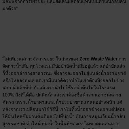
มลพิษจากการเผาขยะ และยังเห็นผลตอบแทนเป็นตัวเงินกลับคืน
มาด้วย”
“ไม่เพียงแค่การจัดการขยะ ในส่วนของ
Zero Waste Water
การ
จัดการน้ำเสีย ทุกโรงแรมมีบ่อบำบัดน้ำเสียอยู่แล้ว แต่บำบัดแล้ว
ก็ทิ้งออกลำรางสาธารณะ ซึ่งอาจจะออกไปสู่แหล่งน้ำธรรมชาติ
หรือไหลลงทะเล แต่เรามีแนวคิดว่าทำไมเราต้องทิ้งออกไปข้าง
นอก น้ำเสียที่บำบัดแล้วเรานำไปใช้รดน้ำต้นไม้ในโรงแรม
100% สิ่งที่ได้คือ ปกติหน้าแล้งเราต้องซื้อน้ำจากเอกชนหลาย
คันรถ เพราะน้ำบาดาลและน้ำประปาขาดแคลนอย่างหนัก แต่
หลังจากเราเปลี่ยนมาใช้วิธีนี้ เราไม่ทิ้งน้ำออกข้างนอกแต่ปล่อย
ให้มันไหลซึมผ่านชั้นดินลงไปที่บ่อน้ำ เป็นการหมุนเวียนน้ำกลับ
สู่ธรรมชาติ ทำให้น้ำบ่อน้ำในพื้นที่ของเราไม่ขาดแคลนมาก