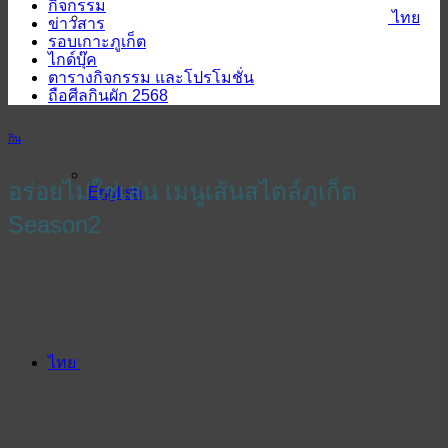
กิจกรรม
ไทย
ข่าวสาร
รอบเกาะภูเก็ต
ไกด์บุ๊ค
ตารางกิจกรรม และโปรโมชั่น
ถือศีลกินผัก 2568
กิน
อร่อยไม่ใช่เล่น เมนูเส้นสไตล์ภูเก็ต
English
Season2
ไทย