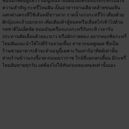
ชื่อบอกชัดอยู่แล้วว่าเมนูเส้นจานนี้ต้องมีเครื่องแกงกะหรี่เป็นใจ
ความสำคัญ กะหรี่ไหมฝัน เป็นอาหารจานเดียวคล้ายขนมจีน
แตกต่างตรงที่ใช้เส้นหมี่ขาวลวก ราดน้ำแกงกะหรี่ไก่ เคียงด้วย
ผักบุ้งและถั่วงอกลวก เพิ่มเติมเต้าหู้ทอดหรือเลือดไก่เข้าไปด้วย
รสชาติไม่เผ็ดจัด หอมมันเครื่องแกงกะหรี่กับกะทิ เวลารับ
ประทานตัดเลี่ยนด้วยมะนาว หรือผักกาดดอง อยากลองชิมกะหรี่
ไหมฝันแนะนำให้ไปที่ร้านจวนเหี้ยง สาขาถนนพูนผล ซึ่งเป็น
ร้านขายอาหารเช้าจะทำเมนูนี้เฉพาะวันเสาร์อาทิตย์เท่านั้น
ส่วนร้านข้าวแกงจี้งวด ถนนเยาวราช ใกล้สี่แยกลกเที้ยน มีกะหรี่
ไหมฝันขายทุกวัน แต่ต้องไปให้ทันก่อนของหมดเท่านั้นเอง