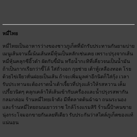
หมี่ไทย
หมี่ไทยเป็นอาหารว่างของชาวภูเก็ตที่มักรับประทานกันยามบ่าย
เมนูเส้นจานนี้เน้นเส้นหมี่หุ้นเป็นหลักเช่นเคย เพราะปรุงจากเส้น
หมี่หุ้นคลุกซีอิ๊วดำ ผัดกับขี้มัน หรือน้ำกะทิที่เคี่ยวจนเป็นน้ำมัน
ถ้าเป็นกากเรียกว่าขี้โล้ ใส่ถั่วงอก กุยช่าย เต้าหู้เหลืองทอด โรย
ด้วยไข่เจียวหั่นฝอยเป็นเส้น ถ้าจะเพิ่มมูลค่าอีกนิดก็ใส่กุ้ง เวลา
รับประทานจะต้องราดน้ำเต้าเจี้ยวที่ปรุงแล้วให้รสหวาน เค็ม
เปรี้ยวนิดๆ คลุกเคล้าให้เส้นเข้ากับเครื่องและน้ำปรุงรสพากัน
กลมกล่อม ร้านหมี่ไทยเจ้าดัง มีที่ตลาดต้นฉำฉา ถนนระนอง
และร้านหมี่ไทยถนนเยาวราช ใกล้โรงแรมสิริ ร้านนี้ป้าคนขาย
นุ่งกระโจมอกขายกันเลยทีเดียว รับประกันว่าสไตล์ภูเก็ตของแท้
แน่นอน