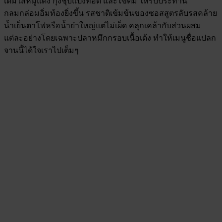
เติมใส่หมูแดง กุ้งชุบแป้งทอด และไข่ต้ม ให้รับประทาน
กลมกล่อมอิ่มท้องยิ่งขึ้น รสชาติเข้มข้นของซอสสูตรลับรสคล้าย
น้ำเย็นตาโฟหรือน้ำยำใหญ่แต่ไม่เผ็ด คลุกเคล้ากับส่วนผสม
แต่ละอย่างโดยเฉพาะปลาหมึกกรอบเนื้อเด้ง ทำให้เมนูชื่อแปลก
จานนี้ได้ใจเราไปเต็มๆ