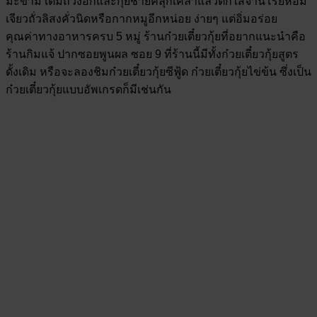
มะขาม เติมถั่วงอกและกุยช่ายคลุกเคล้าแล้วตักใส่จานโรยหอม
เจียวถั่วลิสงคั่วนิดหรือกากหมูอีกหน่อย ง่ายๆ แต่อิ่มอร่อย
คุณค่าทางอาหารครบ 5 หมู่ ร้านก๋วยเตี๋ยวกุ้ยที่อยากแนะนำคือ
ร้านกิมแจ้ ปากซอยพูนผล ซอย 9 ที่ร้านนี้มีทั้งก๋วยเตี๋ยวกุ้ยสูตร
ดั้งเดิม หรือจะลองชิมก๋วยเตี๋ยวกุ้ยซีฟู้ด ก๋วยเตี๋ยวกุ้ยไข่ข้น ซึ่งเป็น
ก๋วยเตี๋ยวกุ้ยแบบอัพเกรดก็มีเช่นกัน