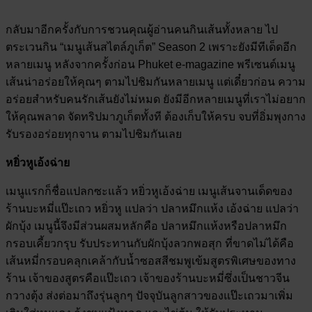
กลับมาอีกครั้งกับการชวนคุณผู้อ่านคนกินเส้นทั้งหลาย ไป
ตระเวนกิน “เมนูเส้นสไตล์ภูเก็ต” Season 2 เพราะยังมีทีเด็ดอีก
หลายเมนู หลังจากครั้งก่อน Phuket e-magazine พรีเซนต์เมนู
เส้นน่าอร่อยให้คุณๆ ตามไปชิมกันหลายเมนู แต่เดี๋ยวก่อน ความ
อร่อยสำหรับคนรักเส้นยังไม่หมด ยังมีอีกหลายเมนูที่เราไม่อยาก
ให้คุณพลาด จัดทริปมาภูเก็ตทั้งที ต้องเก็บให้ครบ จบที่อิ่มพุงกาง
รับรองอร่อยทุกจาน ตามไปชิมกันเลย
หยิ่วหูเอ้งฉ่าย
เมนูแรกก็ชื่อแปลกซะแล้ว หยิ่วหูเอ้งฉ่าย เมนูเส้นจานเด็ดของ
ร้านบะหมี่แป๊ะเถว หยิ่วหู แปลว่า ปลาหมึกแห้ง เอ้งฉ่าย แปลว่า
ผักบุ้ง เมนูนี้จึงมีส่วนผสมหลักคือ ปลาหมึกแห้งหรือปลาหมึก
กรอบเคี้ยวกรุบ รับประทานกับผักบุ้งลวกพอสุก ที่ขาดไม่ได้คือ
เส้นหมี่กรอบคลุกเคล้ากับน้ำซอสสีชมพูเข้มสูตรพิเศษของทาง
ร้าน เจ้าของสูตรคือแป๊ะเถว เจ้าของร้านบะหมี่ซึ่งเป็นชาวจีน
กวางตุ้ง ส่งต่อมาถึงรุ่นลูกๆ ปัจจุบันลูกสาวของแป๊ะเถวมาเพิ่ม