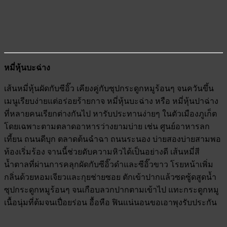
หมี่หุ้นบะฉ่าง
เส้นหมี่หุ้นผัดกับซีอิ๊ว เคียงคู่กับซุปกระดูกหมูร้อนๆ จนควันขึ้น
เมนูเรียบง่ายแต่อร่อยร้ายกาจ หมี่หุ้นบะฉ่าง หรือ หมี่หุ้นปาฉ่าง
ที่หลายคนเรียกต่างกันไป หารับประทานง่ายๆ ในตัวเมืองภูเก็ต
โดยเฉพาะตามตลาดอาหารว่างยามบ่าย เช่น ศูนย์อาหารลก
เที้ยน ถนนดีบุก ตลาดต้นฉำฉา ถนนระนอง บ่ายสองบ่ายสามพอ
ท้องเริ่มร้อง จานนี้ช่วยดับความหิวได้เป็นอย่างดี เส้นหมี่สี
น้ำตาลที่ผ่านการคลุกผัดกับซีอิ๊วดำและซีอิ๊วขาว โรยหน้าเพิ่ม
กลิ่นด้วยหอมเจียวและกุยช่ายซอย ตักเข้าปากแล้วซดซู้ดสูดน้ำ
ซุปกระดูกหมูร้อนๆ จนเกือบลวกปากตามเข้าไป แทะกระดูกหมู
เนื้อนุ่มที่ต้มจนเปื่อยร่อน อื้อหือ ฟินแน่นอนขอเอาพุงรับประกัน