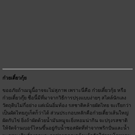
ก๋วยเตี๋ยวกุ้ย
ขออภัยถ้าเมนูนี้อาจจะไม่สุภาพ เพราะนี่คือ ก๋วยเตี๋ยวกุ้ย หรือ
ก๋วยเตี๋ยวกุ๊ย ชื่อนี้มีที่มาจากวิธีการปรุงแบบง่ายๆ สไตล์นักเลง
วัตถุดิบไม่กี่อย่าง แต่เน้นอิ่มท้อง รสชาติคล้ายผัดไทย จะเรียกว่า
เป็นผัดไทยภูเก็ตก็ว่าได้ ส่วนประกอบหลักคือก๋วยเตี๋ยวเส้นใหญ่
ผัดกับไข่ ยิ่งถ้าผัดด้วยน้ำมันหมูจะยิ่งหอมน่ากิน จะปรุงรสชาติ
ให้จัดจ้านเบอร์ไหนขึ้นอยู่กับน้ำซอสผัดที่ทำจากพริกปั่นและน้ำ