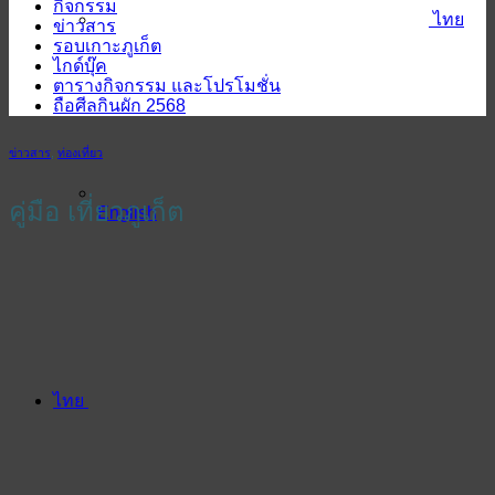
กิจกรรม
ไทย
ข่าวสาร
รอบเกาะภูเก็ต
ไกด์บุ๊ค
ตารางกิจกรรม และโปรโมชั่น
ถือศีลกินผัก 2568
ข่าวสาร
,
ท่องเที่ยว
คู่มือ เที่ยวภูเก็ต
English
ไทย