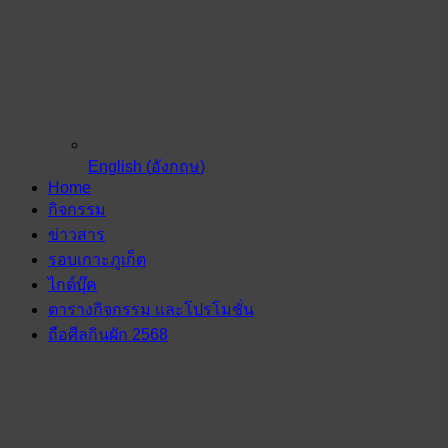
English
(
อังกฤษ
)
Home
กิจกรรม
ข่าวสาร
รอบเกาะภูเก็ต
ไกด์บุ๊ค
ตารางกิจกรรม และโปรโมชั่น
ถือศีลกินผัก 2568