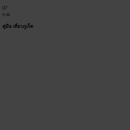
07
ก.พ.
คู่มือ เที่ยวภูเก็ต