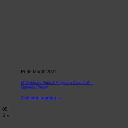
Pride Month 2024
🌈 Celebrate Pride & Support a Cause! 🌈 –
Metadee Phuket
Continue reading
→
05
มิ.ย.