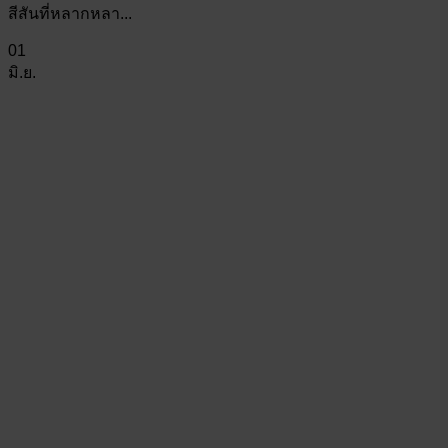
สีสันที่หลากหลา...
01
มิ.ย.