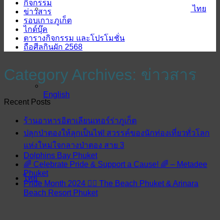
กิจกรรม
ไทย
ข่าวสาร
รอบเกาะภูเก็ต
ไกด์บุ๊ค
ตารางกิจกรรม และโปรโมชั่น
ถือศีลกินผัก 2568
Category Archives:
ข่าวสาร
English
Recent Posts
ร้านอาหารอิตาเลียนเทอร์ร่าภูเก็ต
ปลุกป่าตองให้ลุกเป็นไฟ! สวรรค์ของนักท่องเที่ยวทั่วโลก
แห่งใหม่ใจกลางป่าตอง สาย 3
Dolphins Bay Phuket
🌈 Celebrate Pride & Support a Cause! 🌈 – Metadee
Phuket
ไทย
Pride Month 2024 🏳️‍🌈 The Beach Phuket & Arinara
Beach Resort Phuket