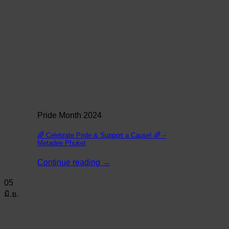
Pride Month 2024
🌈 Celebrate Pride & Support a Cause! 🌈 –
Metadee Phuket
Continue reading
→
05
มิ.ย.