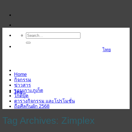
ข้าม
ไป
ยัง
เนื้อหา
ไทย
Home
กิจกรรม
ข่าวสาร
รอบเกาะภูเก็ต
ไทย
ไกด์บุ๊ค
ตารางกิจกรรม และโปรโมชั่น
ถือศีลกินผัก 2568
Tag Archives:
Zimplex