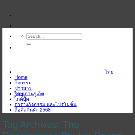
ข้าม
ไป
ยัง
เนื้อหา
ไทย
Home
กิจกรรม
ข่าวสาร
รอบเกาะภูเก็ต
ไทย
ไกด์บุ๊ค
ตารางกิจกรรม และโปรโมชั่น
ถือศีลกินผัก 2568
Tag Archives:
The