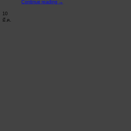
Continue reading
→
10
มี.ค.