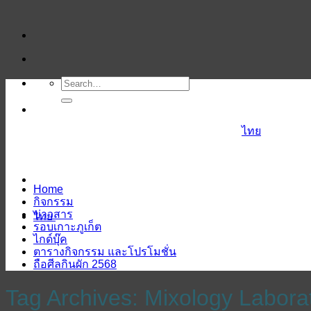
ข้าม
ไป
ยัง
เนื้อหา
ไทย
Home
กิจกรรม
ข่าวสาร
ไทย
รอบเกาะภูเก็ต
ไกด์บุ๊ค
ตารางกิจกรรม และโปรโมชั่น
ถือศีลกินผัก 2568
Tag Archives:
Mixology Labora