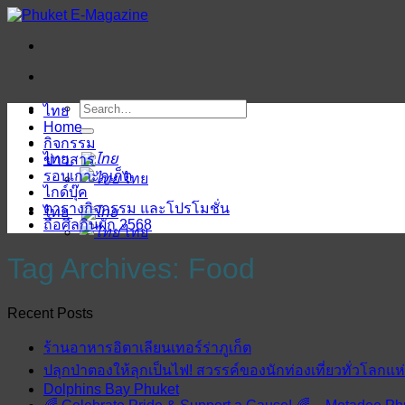
ข้าม
ไป
ยัง
เนื้อหา
ไทย
Home
กิจกรรม
ไทย
ข่าวสาร
รอบเกาะภูเก็ต
ไทย
ไกด์บุ๊ค
ตารางกิจกรรม และโปรโมชั่น
ไทย
ถือศีลกินผัก 2568
ไทย
Tag Archives:
Food
Recent Posts
ร้านอาหารอิตาเลียนเทอร์ร่าภูเก็ต
ปลุกป่าตองให้ลุกเป็นไฟ! สวรรค์ของนักท่องเที่ยวทั่วโลกแ
Dolphins Bay Phuket