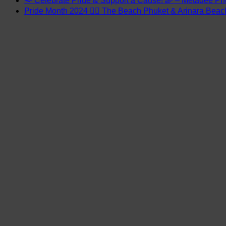
🌈 Celebrate Pride & Support a Cause! 🌈 – Metadee Ph
Pride Month 2024 🏳️‍🌈 The Beach Phuket & Arinara Bea