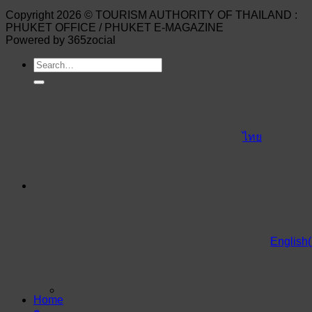
Copyright 2026 © TOURISM AUTHORITY OF THAILAND :
PHUKET OFFICE / PHUKET E-MAGAZINE
Powered by 365zocial
ไทย
English
(
Home