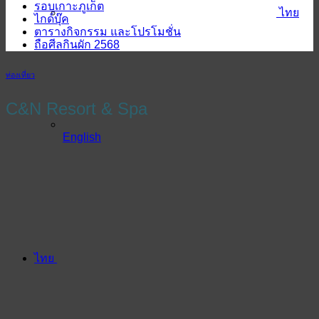
รอบเกาะภูเก็ต
ไทย
ไกด์บุ๊ค
ตารางกิจกรรม และโปรโมชั่น
ถือศีลกินผัก 2568
ท่องเที่ยว
C&N Resort & Spa
English
ไทย