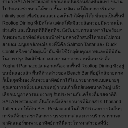
ราม่า SALA Restaurant ออกแบบเป็นเรือนสองชั้นสีเทา ขนาน
ไปกับแนวชายหาดไม้ขาว ชั้นล่างจัดวางโต๊ะอาหารริมสระ
infinity pool เพื่อรับลมและมองเห็นวิวได้ทุกโต๊ะ ชั้นบนเป็นพื้นที่
Rooftop Dining ที่เปิดโล่ง แต่ละโต๊ะมีสระล้อมรอบมีความเป็น
ส่วนตัว และเป็นจุดที่ดีที่สุดที่จะนั่งรับประทานอาหารไปพร้อมๆ
กับชมพระอาทิตย์ลับขอบฟ้าท่ามกลางทิวสนที่ไหวเอนไปตาม
สายลม เมนูเอกลักษณ์ของที่นี่คือ Salmon Tartar และ Duck
Confit หรือขาเป็ดตุ๋นน้ำมัน ซึ่งใช้วัตถุดิบคุณภาพและพิถีพิถัน
ในการปรุง จัดเสิร์ฟอย่างสวยงาม ของหวานที่แนะนำคือ
Yoghurt Pannacotta นอกเหนือจากพื้นที่ Rooftop Dining ซึ่งอยู่
บนชั้นสองแล้ว พื้นที่ด้านล่างของ Beach Bar ที่อยู่ใกล้ชายหาด
ก็เป็นจุดที่มองเห็นพระอาทิตย์ตกได้ในบรรยากาศแบบสบายๆ
คุณสามารถนั่งบนสนามหญ้า บนเก้าอี้เดย์เบดขนาดใหญ่ แล้ว
เลือกเมนูอาหารแบบง่ายๆ รับประทานกับเครื่องดื่มรสชาติดี
SALA Restaurant เป็นอีกหนึ่งห้องอาหารที่นิตยสาร Thailand
Tatler มอบให้เป็น Best Restaurant ในปี 2016 และรางวัลอื่นๆ
การันตีด้วยรสชาติอาหาร บรรยากาศ และการบริการ หากจะ
มาดินเนอร์ชมพระอาทิตย์ตกที่นี่ควรโทรมาสำรองที่นั่ง