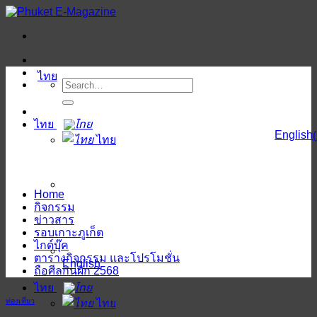
ข้าม
ไป
ยัง
เนื้อหา
ไทย
ไทย
English
(
ไทย
Home
กิจกรรม
ข่าวสาร
รอบเกาะภูเก็ต
ไกด์บุ๊ค
ตารางกิจกรรม และโปรโมชั่น
English
ถือศีลกินผัก 2568
ไทย
ท่องเที่ยว
ไทย