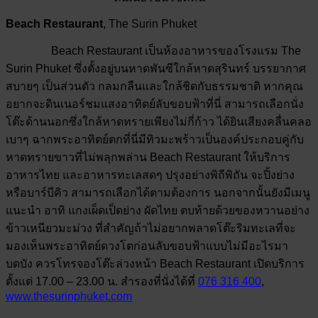
Beach Restaurant
, The Surin Phuket
​ Beach Restaurant เป็นห้องอาหารของโรงแรม The
Surin Phuket ซึ่งตั้งอยู่บนหาดพันซีใกล้หาดสุรินทร์ บรรยากาศ
สบายๆ เป็นส่วนตัว กลมกลืนและใกล้ชิดกับธรรมชาติ หากคุณ
อยากจะดินเนอร์ชมแสงอาทิตย์ลับขอบฟ้าที่นี่ สามารถเลือกนั่ง
โต๊ะด้านนอกซึ่งใกล้หาดทรายเพียงไม่กี่ก้าว ได้ยินเสียงคลื่นคลอ
เบาๆ ฉากพระอาทิตย์ตกที่นี่มีทิวมะพร้าวเป็นองค์ประกอบคู่กับ
หาดทรายขาวที่ไม่พลุกพล่าน Beach Restaurant ให้บริการ
อาหารไทย และอาหารทะเลสดๆ ปรุงอย่างพิถีพิถัน จะปิ้งย่าง
หรือบาร์บีคิว สามารถเลือกได้ตามต้องการ นอกจากนั้นยังมีเมนู
แนะนำ อาทิ แกงเผ็ดเป็ดย่าง ผัดไทย ตบท้ายด้วยของหวานอย่าง
ข้าวเหนียวมะม่วง ที่สำคัญถ้าไม่อยากพลาดโต๊ะริมทะเลที่จะ
มองเห็นพระอาทิตย์ดวงโตก่อนลับขอบฟ้าแบบไม่มีอะไรมา
บดบัง ควรโทรจองโต๊ะล่วงหน้า Beach Restaurant เปิดบริการ
ตั้งแต่ 17.00 – 23.00 น. สำรองที่นั่งได้ที่
076 316 400
,
www.thesurinphuket.com