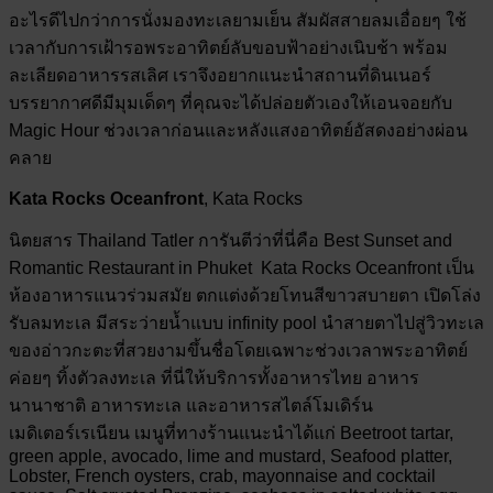
อะไรดีไปกว่าการนั่งมองทะเลยามเย็น สัมผัสสายลมเอื่อยๆ ใช้
เวลากับการเฝ้ารอพระอาทิตย์ลับขอบฟ้าอย่างเนิบช้า พร้อม
ละเลียดอาหารรสเลิศ เราจึงอยากแนะนำสถานที่ดินเนอร์
บรรยากาศดีมีมุมเด็ดๆ ที่คุณจะได้ปล่อยตัวเองให้เอนจอยกับ
Magic Hour ช่วงเวลาก่อนและหลังแสงอาทิตย์อัสดงอย่างผ่อน
คลาย
Kata Rocks Oceanfront
, Kata Rocks
นิตยสาร Thailand Tatler การันตีว่าที่นี่คือ Best Sunset and
Romantic Restaurant in Phuket Kata Rocks Oceanfront เป็น
ห้องอาหารแนวร่วมสมัย ตกแต่งด้วยโทนสีขาวสบายตา เปิดโล่ง
รับลมทะเล มีสระว่ายน้ำแบบ infinity pool นำสายตาไปสู่วิวทะเล
ของอ่าวกะตะที่สวยงามขึ้นชื่อโดยเฉพาะช่วงเวลาพระอาทิตย์
ค่อยๆ ทิ้งตัวลงทะเล ที่นี่ให้บริการทั้งอาหารไทย อาหาร
นานาชาติ อาหารทะเล และอาหารสไตล์โมเดิร์น
เมดิเตอร์เรเนียน เมนูที่ทางร้านแนะนำได้แก่ Beetroot tartar,
green apple, avocado, lime and mustard, Seafood platter,
Lobster, French oysters, crab, mayonnaise and cocktail