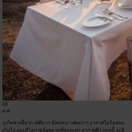
24
ม.ค.
ภูเก็ตช่วงนี้อากาศดีมาก มีลมหนาวพัดเบาๆ อากาศไม่ร้อนจน
เกินไป และมีโอกาสน้อยมากที่ฝนจะตก อากาศดีๆ แบบนี้ จะมี