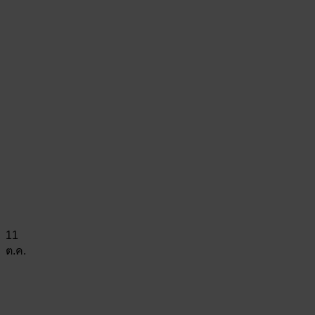
11
ต.ค.