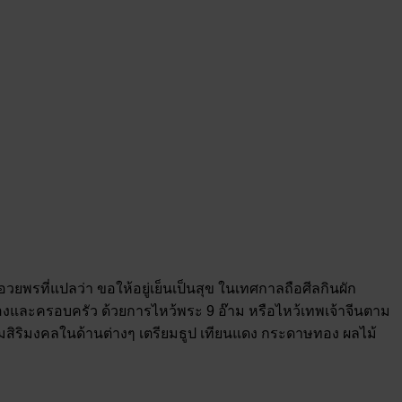
คำอวยพรที่แปลว่า ขอให้อยู่เย็นเป็นสุข ในเทศกาลถือศีลกินผัก
เองและครอบครัว ด้วยการไหว้พระ 9 อ๊าม หรือไหว้เทพเจ้าจีนตาม
ริมสิริมงคลในด้านต่างๆ เตรียมธูป เทียนแดง กระดาษทอง ผลไม้