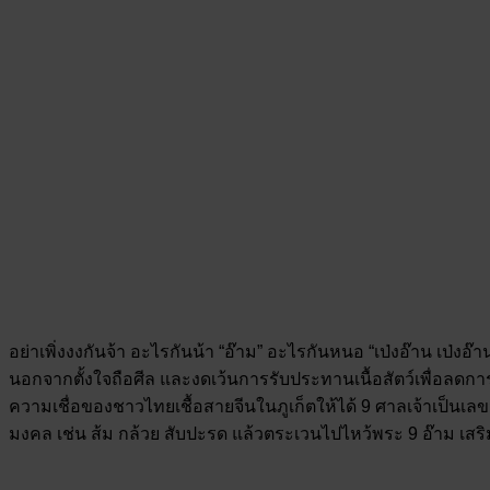
อย่าเพิ่งงงกันจ้า อะไรกันน้า “อ๊าม” อะไรกันหนอ “เป่งอ๊าน เป่งอ๊
นอกจากตั้งใจถือศีล และงดเว้นการรับประทานเนื้อสัตว์เพื่อลดก
ความเชื่อของชาวไทยเชื้อสายจีนในภูเก็ตให้ได้ 9 ศาลเจ้าเป็นเล
มงคล เช่น ส้ม กล้วย สับปะรด แล้วตระเวนไปไหว้พระ 9 อ๊าม เสริม