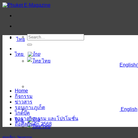
ข้าม
ไป
ยัง
เนื้อหา
ไทย
ไทย
ไทย
English
(
Home
กิจกรรม
ข่าวสาร
รอบเกาะภูเก็ต
English
ไกด์บุ๊ค
ตารางกิจกรรม และโปรโมชั่น
ไทย
ถือศีลกินผัก 2568
ไทย
ท่องเที่ยว
,
วัฒนธรรม