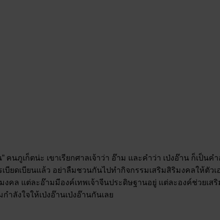
าน” คนภูเก็ตน่ะ เขาเรียกศาลเจ้าว่า อ๊าม และคำว่า เป่งอ๊าน ก็เป็น
ารเบียดเบียนแล้ว อย่าลืมชวนกันไปทำกิจกรรมเสริมสิริมงคลให้ตัว
ขมงคล แต่ละอ๊ามมีองค์เทพเจ้าจีนประดิษฐานอยู่ แต่ละองค์ช่วยเส
กำลังใจให้เป่งอ๊านเป่งอ๊านกันเลย