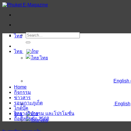
ข้าม
ไป
ยัง
เนื้อหา
ไทย
ไทย
ไทย
English
Home
กิจกรรม
ข่าวสาร
รอบเกาะภูเก็ต
English
ไกด์บุ๊ค
ตารางกิจกรรม และโปรโมชั่น
ไทย
ถือศีลกินผัก 2568
ไทย
กิน
,
ท่องเที่ยว
,
รอบเกาะภูเก็ต