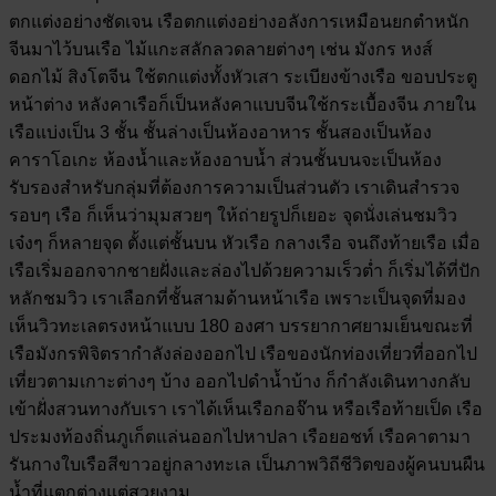
ตกแต่งอย่างชัดเจน เรือตกแต่งอย่างอลังการเหมือนยกตำหนัก
จีนมาไว้บนเรือ ไม้แกะสลักลวดลายต่างๆ เช่น มังกร หงส์
ดอกไม้ สิงโตจีน ใช้ตกแต่งทั้งหัวเสา ระเบียงข้างเรือ ขอบประตู
หน้าต่าง หลังคาเรือก็เป็นหลังคาแบบจีนใช้กระเบื้องจีน ภายใน
เรือแบ่งเป็น 3 ชั้น ชั้นล่างเป็นห้องอาหาร ชั้นสองเป็นห้อง
คาราโอเกะ ห้องน้ำและห้องอาบน้ำ ส่วนชั้นบนจะเป็นห้อง
รับรองสำหรับกลุ่มที่ต้องการความเป็นส่วนตัว เราเดินสำรวจ
รอบๆ เรือ ก็เห็นว่ามุมสวยๆ ให้ถ่ายรูปก็เยอะ จุดนั่งเล่นชมวิว
เจ๋งๆ ก็หลายจุด ตั้งแต่ชั้นบน หัวเรือ กลางเรือ จนถึงท้ายเรือ เมื่อ
เรือเริ่มออกจากชายฝั่งและล่องไปด้วยความเร็วต่ำ ก็เริ่มได้ที่ปัก
หลักชมวิว เราเลือกที่ชั้นสามด้านหน้าเรือ เพราะเป็นจุดที่มอง
เห็นวิวทะเลตรงหน้าแบบ 180 องศา บรรยากาศยามเย็นขณะที่
เรือมังกรพิจิตรากำลังล่องออกไป เรือของนักท่องเที่ยวที่ออกไป
เที่ยวตามเกาะต่างๆ บ้าง ออกไปดำน้ำบ้าง ก็กำลังเดินทางกลับ
เข้าฝั่งสวนทางกับเรา เราได้เห็นเรือกอจ๊าน หรือเรือท้ายเป็ด เรือ
ประมงท้องถิ่นภูเก็ตแล่นออกไปหาปลา เรือยอชท์ เรือคาตามา
รันกางใบเรือสีขาวอยู่กลางทะเล เป็นภาพวิถีชีวิตของผู้คนบนผืน
น้ำที่แตกต่างแต่สวยงาม