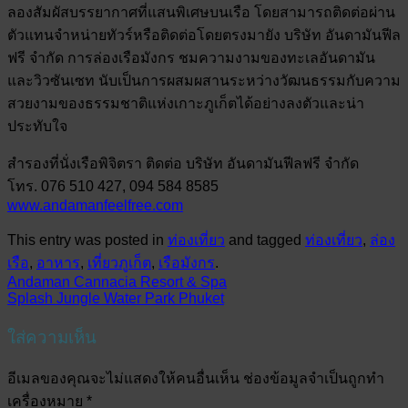
ลองสัมผัสบรรยากาศที่แสนพิเศษบนเรือ โดยสามารถติดต่อผ่าน
ตัวแทนจำหน่ายทัวร์หรือติดต่อโดยตรงมายัง บริษัท อันดามันฟีล
ฟรี จำกัด การล่องเรือมังกร ชมความงามของทะเลอันดามัน
และวิวซันเซท นับเป็นการผสมผสานระหว่างวัฒนธรรมกับความ
สวยงามของธรรมชาติแห่งเกาะภูเก็ตได้อย่างลงตัวและน่า
ประทับใจ
สำรองที่นั่งเรือพิจิตรา ติดต่อ บริษัท อันดามันฟีลฟรี จำกัด
โทร. 076 510 427, 094 584 8585
www.andamanfeelfree.com
This entry was posted in
ท่องเที่ยว
and tagged
ท่องเที่ยว
,
ล่อง
เรือ
,
อาหาร
,
เที่ยวภูเก็ต
,
เรือมังกร
.
Andaman Cannacia Resort & Spa
Splash Jungle Water Park Phuket
ใส่ความเห็น
อีเมลของคุณจะไม่แสดงให้คนอื่นเห็น
ช่องข้อมูลจำเป็นถูกทำ
เครื่องหมาย
*