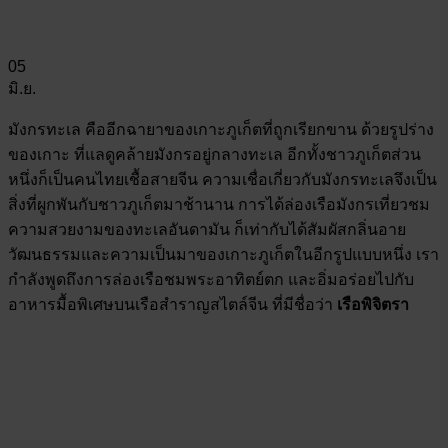
05
มิ.ย.
มังกรทะเล คืออีกฉายาของเกาะภูเก็ตที่ถูกเรียกขาน ด้วยรูปร่าง
ของเกาะ ที่แลดูคล้ายมังกรอยู่กลางทะเล อีกทั้งชาวภูเก็ตส่วน
หนึ่งก็เป็นคนไทยเชื้อสายจีน ความเชื่อเกี่ยวกับมังกรทะเลจึงเป็น
สิ่งที่ผูกพันกับชาวภูเก็ตมาช้านาน การได้ล่องเรือมังกรเที่ยวชม
ความสวยงามของทะเลอันดามัน ก็เท่ากับได้สัมผัสกลิ่นอาย
วัฒนธรรมและความเป็นมาของเกาะภูเก็ตในอีกรูปแบบหนึ่ง เรา
กำลังพูดถึงการล่องเรือชมพระอาทิตย์ตก และอิ่มอร่อยไปกับ
อาหารมื้อพิเศษบนเรือสำราญสไตล์จีน ที่มีชื่อว่า
เรือพิจิตรา