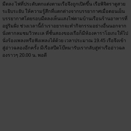
มืดลง ไฟที่ประดับตกแต่งตามเรือจึงถูกเปิดขึ้น เรือพิจิตราดูสวย
ระยิบระยับ ให้ความรู้สึกที่แตกต่างจากบรรยากาศเมื่อตอนเย็น
บรรยากาศโดยรอบมืดลงเห็นแสงไฟตามบ้านเรือนร้านอาหารที่
อยู่ริมฝั่ง ช่วงเวลานี้ถ้าเราอยากจะทำกิจกรรมอย่างอื่นนอกจาก
นั่งตากลมชมวิวทะเล ที่ชั้นสองของเรือก็มีห้องคาราโอเกะให้ไป
นั่งร้องเพลงหรือฟังเพลงได้ด้วย เวลาประมาณ 19.45 เรือจึงเข้า
สู่อ่าวฉลองอีกครั้ง มีเรือสปีดโบ๊ทมารับเรากลับสู่ท่าเรืออ่าวฉล
องราวๆ 20.00 น. พอดี