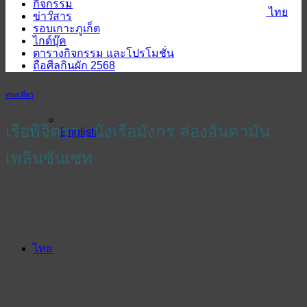
กิจกรรม
ไทย
ข่าวสาร
รอบเกาะภูเก็ต
ไกด์บุ๊ค
ตารางกิจกรรม และโปรโมชั่น
ถือศีลกินผัก 2568
ท่องเที่ยว
เรือพิจิตรา : นั่งเรือมังกร ล่องอันดามัน
English
เพลินซันเซท
ไทย