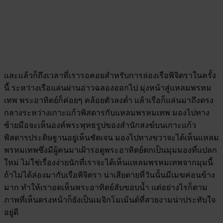
และแล้วก็ถึงเวลาที่เรารอคอยสำหรับการล่องเรือพิจิตราในครั้ง
นี้ ระหว่างเรือแล่นผ่านอ่าวฉลองออกไป มุ่งหน้าสู่แหลมพรหม
เทพ พระอาทิตย์ก็ค่อยๆ คล้อยตัวลงต่ำ แล้วเรือก็แล่นมาถึงตรง
กลางระหว่างเกาะแก้วพิสดารกับแหลมพรหมเทพ มองไปทาง
ซ้ายมือจะเห็นองค์พระพุทธรูปของสำนักสงฆ์บนเกาะแก้ว
พิสดารประดิษฐานอยู่เห็นชัดเจน มองไปทางขวาจะได้เห็นแหลม
พรหมเทพซึ่งมีผู้คนมาเฝ้ารอดูพระอาทิตย์ตกเป็นมุมมองที่แปลก
ใหม่ ไม่ใช่เรื่องง่ายนักที่เราจะได้เห็นแหลมพรหมเทพจากมุมนี้
ถ้าไม่ได้ล่องมากับเรือพิจิตรา น่าเสียดายที่วันนั้นมีเมฆค่อนข้าง
มาก ทำให้เราอดเห็นพระอาทิตย์ลับขอบน้ำ แต่อย่างไรก็ตาม
ภาพที่เห็นตรงหน้าก็ยังเป็นเมจิกโมเม้นต์ที่สวยงามน่าประทับใจ
อยู่ดี