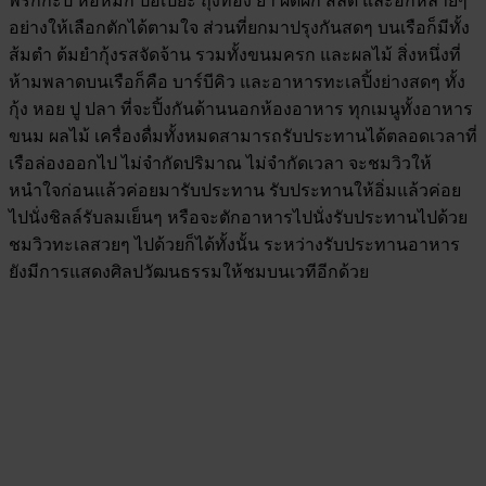
พริกกะปิ ห่อหมก ปอเปี๊ยะ ถุงทอง ยำ ผัดผัก สลัด และอีกหลายๆ
อย่างให้เลือกตักได้ตามใจ ส่วนที่ยกมาปรุงกันสดๆ บนเรือก็มีทั้ง
ส้มตำ ต้มยำกุ้งรสจัดจ้าน รวมทั้งขนมครก และผลไม้ สิ่งหนึ่งที่
ห้ามพลาดบนเรือก็คือ บาร์บีคิว และอาหารทะเลปิ้งย่างสดๆ ทั้ง
กุ้ง หอย ปู ปลา ที่จะปิ้งกันด้านนอกห้องอาหาร ทุกเมนูทั้งอาหาร
ขนม ผลไม้ เครื่องดื่มทั้งหมดสามารถรับประทานได้ตลอดเวลาที่
เรือล่องออกไป ไม่จำกัดปริมาณ ไม่จำกัดเวลา จะชมวิวให้
หนำใจก่อนแล้วค่อยมารับประทาน รับประทานให้อิ่มแล้วค่อย
ไปนั่งชิลล์รับลมเย็นๆ หรือจะตักอาหารไปนั่งรับประทานไปด้วย
ชมวิวทะเลสวยๆ ไปด้วยก็ได้ทั้งนั้น ระหว่างรับประทานอาหาร
ยังมีการแสดงศิลปวัฒนธรรมให้ชมบนเวทีอีกด้วย