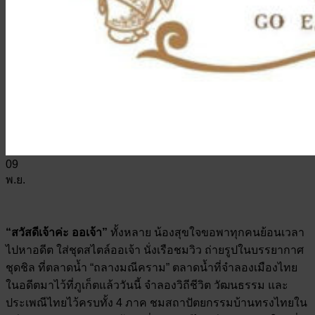
09
พ.ย.
“สวัสดีเจ้าค่ะ ออเจ้า”
ทั้งหลาย น้องสุขใจขอพาทุกคนย้อนเวลา
ไปหาอดีต ใส่ชุดสไตล์ออเจ้า นั่งเรือชมวิว ถ่ายรูปในบรรยากาศ
ชุดชิล ที่ตลาดน้ำ “ถลางมณีคราม” ตลาดน้ำที่จำลองเมืองไทย
ในอดีตมาไว้ที่ภูเก็ตแล้ววันนี้ จำลองวิถีชีวิต วัฒนธรรม และ
ประเพณีไทยไว้ครบทั้ง 4 ภาค ชมสถาปัตยกรรมบ้านทรงไทยใน