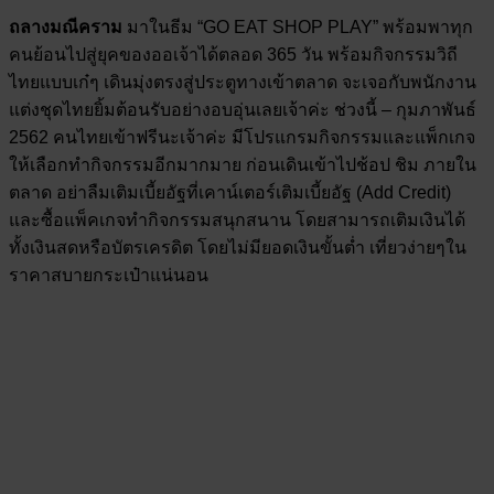
ถลางมณีคราม
มาในธีม “GO EAT SHOP PLAY” พร้อมพาทุก
คนย้อนไปสู่ยุคของออเจ้าได้ตลอด 365 วัน พร้อมกิจกรรมวิถี
ไทยแบบเก๋ๆ เดินมุ่งตรงสู่ประตูทางเข้าตลาด จะเจอกับพนักงาน
แต่งชุดไทยยิ้มต้อนรับอย่างอบอุ่นเลยเจ้าค่ะ ช่วงนี้ – กุมภาพันธ์
2562 คนไทยเข้าฟรีนะเจ้าค่ะ มีโปรแกรมกิจกรรมและแพ็กเกจ
ให้เลือกทำกิจกรรมอีกมากมาย ก่อนเดินเข้าไปช้อป ชิม ภายใน
ตลาด อย่าลืมเติมเบี้ยอัฐที่เคาน์เตอร์เติมเบี้ยอัฐ (Add Credit)
และซื้อแพ็คเกจทำกิจกรรมสนุกสนาน โดยสามารถเติมเงินได้
ทั้งเงินสดหรือบัตรเครดิต โดยไม่มียอดเงินขั้นต่ำ เที่ยวง่ายๆใน
ราคาสบายกระเป๋าแน่นอน