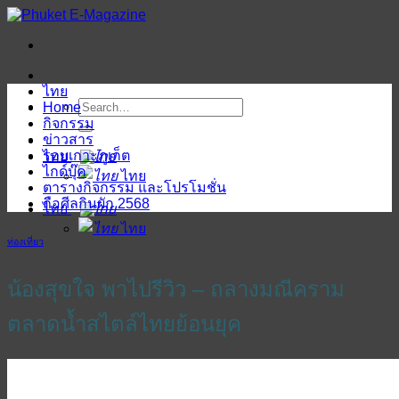
ข้าม
ไป
ยัง
เนื้อหา
ไทย
Home
กิจกรรม
ข่าวสาร
รอบเกาะภูเก็ต
ไทย
ไกด์บุ๊ค
ไทย
ตารางกิจกรรม และโปรโมชั่น
ถือศีลกินผัก 2568
ไทย
ไทย
ท่องเที่ยว
น้องสุขใจ พาไปรีวิว – ถลางมณีคราม
ตลาดน้ำสไตล์ไทยย้อนยุค