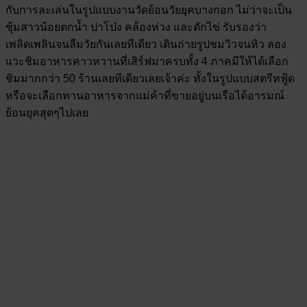
กับการละเล่นในรูปแบบงานวัดย้อนวัยยุคบางกอก ไม่ว่าจะเป็น
ซุ้มสาวน้อยตกน้ำ ปาโป่ง คล้องห่วง และตักไข่ รับรองว่า
เพลิดเพลินจนลืมวัยกันเลยทีเดียว เดินถ่ายรูปชมวิวจนหิว ลอง
แวะชิมอาหารคาวหวานที่เสิร์ฟมาครบทั้ง 4 ภาคมีให้ได้เลือก
ชิมมากกว่า 50 ร้านเลยทีเดียวเลยเจ้าค่ะ ทั้งในรูปแบบสตรีทฟู้ด
หรือจะเลือกทานอาหารจากแม่ค้าที่ขายอยู่บนเรือได้อารมณ์
ย้อนยุคสุดๆไปเลย