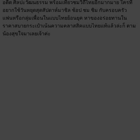
อดีต ศิลปะวัฒนธรรม พร้อมเที่ยวชมวิถีไทยอีกมากมาย ใครที่
อยากใช้วันหยุดสุดสัปดาห์มาชิล ช้อป ชม ชิม กับครอบครัว
แฟนหรือกลุ่มเพื่อนในแบบไทยย้อนยุค หาของอร่อยทานใน
ราคาสบายกระเป๋าเน้นความคลาสสิคแบบไทยแท้แล้วล่ะก็ ตาม
น้องสุขใจมาเลยเจ้าค่ะ