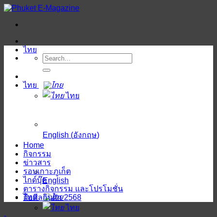
ข้าม
ไป
ยัง
เนื้อหา
ไทย
ไทย
ไทย
English
(
อังกฤษ
)
Home
กิจกรรม
ข่าวสาร
รอบเกาะภูเก็ต
ไกด์บุ๊ค
English
ตารางกิจกรรม และโปรโมชั่น
ไทย
ถือศีลกินผัก 2568
ไทย