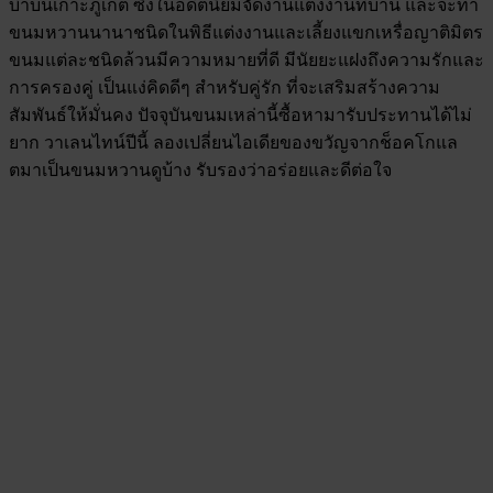
บ๋าบนเกาะภูเก็ต ซึ่งในอดีตนิยมจัดงานแต่งงานที่บ้าน และจะทำ
ขนมหวานนานาชนิดในพิธีแต่งงานและเลี้ยงแขกเหรื่อญาติมิตร
ขนมแต่ละชนิดล้วนมีความหมายที่ดี มีนัยยะแฝงถึงความรักและ
การครองคู่ เป็นแง่คิดดีๆ สำหรับคู่รัก ที่จะเสริมสร้างความ
สัมพันธ์ให้มั่นคง ปัจจุบันขนมเหล่านี้ซื้อหามารับประทานได้ไม่
ยาก วาเลนไทน์ปีนี้ ลองเปลี่ยนไอเดียของขวัญจากช็อคโกแล
ตมาเป็นขนมหวานดูบ้าง รับรองว่าอร่อยและดีต่อใจ