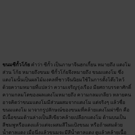
ขนมซีกั้วโก้ย
คำว่า ซีกั้ว เป็นภาษาจีนฮกเกี้ยน หมายถึง แตงโม
ส่วน โก้ย หมายถึงขนม ซีกั้วโก้ยจึงหมายถึง ขนมแตงโม ซึ่ง
แตงโมนั้นเป็นผลไม้มงคลที่ชาวจีนนิยมใช้ในการตั้งโต๊ะไหว้
ด้วยความหมายที่แปลว่า ความเจริญรุ่งเรือง มียศถาบรรดาศักดิ์
ความกลมโตของผลแตงโมหมายถึง ความกลมเกลียว หลายคน
อาจคิดว่าขนมแตงโมมีส่วนผสมจากแตงโม แต่จริงๆ แล้วชื่อ
ขนมแตงโม มาจากรูปลักษณ์ของขนมที่คล้ายแตงโมผ่าซีก คือ
มีเนื้อขนมด้านล่างเป็นสีเขียวคล้ายเปลือกแตงโม ด้านบนเป็น
สีชมพูหรือแดงแล้วแต่จะผสมสีในแป้งขนม หรือถ้าผสมด้วย
น้ำตาลแดง เมื่อนึ่งแล้วขนมจะมีสีน้ำตาลแดง ดูแล้วคล้ายเนื้อ