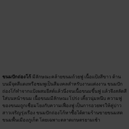
ขนมปักถ่องโก้
มีลักษณะคล้ายขนมถ้วยฟู เนื้อแป้งสีขาว ด้าน
บนมีจุดสีแดงหรือชมพูเป็นสีมงคลสำหรับงานแต่งงาน ขนมปัก
ถ่องโก้ทำจากแป้งผสมยีสต์แล้วนึ่งจนเนื้อขนมขึ้นฟู แล้วจึงสลัดสี
ใส่บนหน้าขนม เนื้อขนมมีลักษณะโปร่ง เคี้ยวนุ่มหนึบ ความฟู
ของขนมถูกเชื่อมโยงกับความเฟื่องฟู เป็นการอวยพรให้คู่บ่าว
สาวเจริญรุ่งเรือง ขนมปักถ่องโก้หาซื้อได้ตามร้านขายขนมสด
ขนมพื้นเมืองภูเก็ต โดยเฉพาะตลาดเกษตรยามเช้า