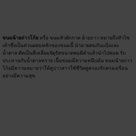
ขนมฉ้ายถ่าวโก้ย
หรือ ขนมหัวผักกาด ฉ้ายถาว หมายถึงหัวไช
เท้าซึ่งเป็นส่วนผสมหลักของขนมนี้ นำมาผสมกับแป้งและ
น้ำตาล ตัดเป็นสี่เหลี่ยมจัตุรัสขนาดพอดีคำแล้วนำไปทอด รับ
ประทานกับน้ำตาลทราย เนื้อขนมมีความหนึบมัน ขนมฉ้ายถาว
โก้ยมีความหมายว่าให้คู่บ่าวสาวใช้ชีวิตคู่ครองรักครองเรือน
อย่างมีความสุข