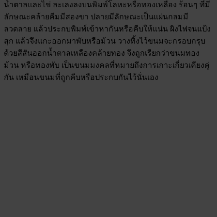
น้ำตาลและไข่ ละเลงลงบนพิมพ์โลหะหรือทองเหลือง ร้อนๆ ที่มี
ลักษณะคล้ายคีมมีสองขา ปลายมีลักษณะเป็นแผ่นกลมมี
ลวดลาย แล้วประกบพิมพ์เข้าหากันหรือคีบให้แน่น ผิงไฟจนแป้ง
สุก แล้วจึงแกะออกมาพับหรือม้วน วางทิ้งไว้ขนมจะกรอบกรุบ
ด้วยสีสันออกน้ำตาลเหลืองคล้ายทอง จึงถูกเรียกว่าขนมทอง
ม้วน หรือทองพับ เป็นขนมมงคลที่หมายถึงการเกาะเกี่ยวเคียงคู่
กัน เหมือนขนมที่ถูกคีบหรือประกบกันไว้นั่นเอง