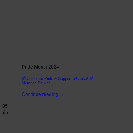
Pride Month 2024
🌈 Celebrate Pride & Support a Cause! 🌈 –
Metadee Phuket
Continue reading
→
05
มิ.ย.