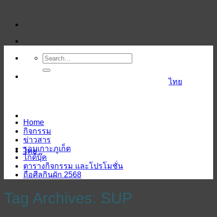
ข้าม
ไป
ยัง
เนื้อหา
ไทย
Home
กิจกรรม
ข่าวสาร
รอบเกาะภูเก็ต
ไทย
ไกด์บุ๊ค
ตารางกิจกรรม และโปรโมชั่น
ถือศีลกินผัก 2568
Tag Archives:
SUP