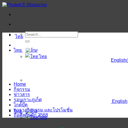
ข้าม
ไป
ยัง
เนื้อหา
ไทย
ไทย
ไทย
English
(
Home
กิจกรรม
ข่าวสาร
รอบเกาะภูเก็ต
English
ไกด์บุ๊ค
ตารางกิจกรรม และโปรโมชั่น
ไทย
ถือศีลกินผัก 2568
ไทย