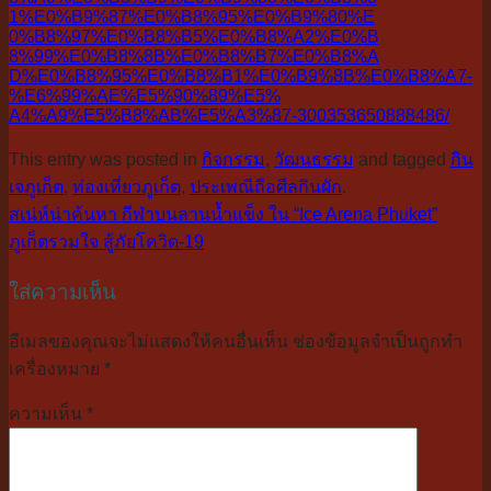
1%E0%B9%87%E0%B8%95%E0%B9%80%E
0%B8%97%E0%B8%B5%E0%B8%A2%E0%B
8%99%E0%B8%8B%E0%B8%B7%E0%B8%A
D%E0%B8%95%E0%B8%B1%E0%B9%8B%E
0%B8%A7-
%E6%99%AE%E5%90%89%E5%
A4%A9%E5%B8%AB%E5%A3%87-300353
650888486/
This entry was posted in
กิจกรรม
,
วัฒนธรรม
and tagged
กิน
เจภูเก็ต
,
ท่องเที่ยวภูเก็ต
,
ประเพณีถือศีลกินผัก
.
สเน่ห์น่าค้นหา กีฬาบนลานน้ำแข็ง ใน “Ice Arena Phuket”
ภูเก็ตรวมใจ สู้ภัยโควิด-19
ใส่ความเห็น
อีเมลของคุณจะไม่แสดงให้คนอื่นเห็น
ช่องข้อมูลจำเป็นถูกทำ
เครื่องหมาย
*
ความเห็น
*