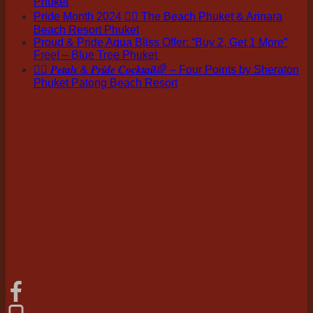
Phuket
Pride Month 2024 🏳️‍🌈 The Beach Phuket & Arinara
Beach Resort Phuket
Proud & Pride Aqua Bliss Offer: “Buy 2, Get 1 More”
Free! – Blue Tree Phuket
🏳️‍🌈 𝑷𝒆𝒕𝒂𝒍𝒔 & 𝑷𝒓𝒊𝒅𝒆 𝑪𝒐𝒄𝒌𝒕𝒂𝒊𝒍🌈 – Four Points by Sheraton
Phuket Patong Beach Resort