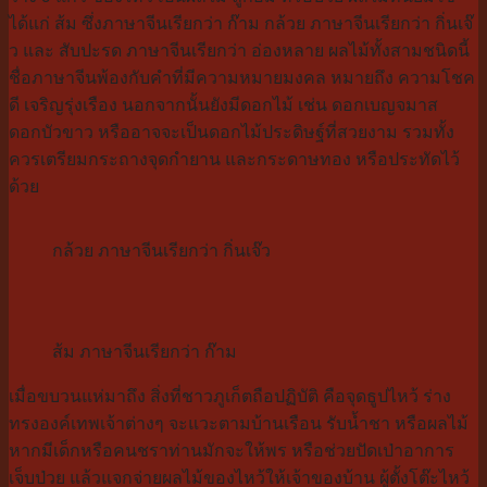
ได้แก่ ส้ม ซึ่งภาษาจีนเรียกว่า ก๊าม กล้วย ภาษาจีนเรียกว่า กิ่นเจ๊
ว และ สับปะรด ภาษาจีนเรียกว่า อ่องหลาย ผลไม้ทั้งสามชนิดนี้
ชื่อภาษาจีนพ้องกับคำที่มีความห
มายมงคล หมายถึง ความโชค
ดี เจริญรุ่งเรือง นอกจากนั้นยังมีดอกไม้ เช่น ดอกเบญจมาส
ดอกบัวขาว หรืออาจจะเป็นดอกไม้ประดิษฐ์ที่
สวยงาม รวมทั้ง
ควรเตรียมกระถางจุดกำยาน และกระดาษทอง หรือประทัดไว้
ด้วย
กล้วย ภาษาจีนเรียกว่า กิ่นเจ๊ว
ส้ม ภาษาจีนเรียกว่า ก๊าม
เมื่อขบวนแห่มาถึง สิ่งที่ชาวภูเก็ตถือปฏิบัติ คือจุดธูปไหว้ ร่าง
ทรงองค์เทพเจ้าต่างๆ จะแวะตามบ้านเรือน รับน้ำชา หรือผลไม้
หากมีเด็กหรือคนชราท่านมักจะให้
พร หรือช่วยปัดเป่าอาการ
เจ็บป่วย แล้วแจกจ่ายผลไม้ของไหว้ให้เจ้า
ของบ้าน ผู้ตั้งโต๊ะไหว้