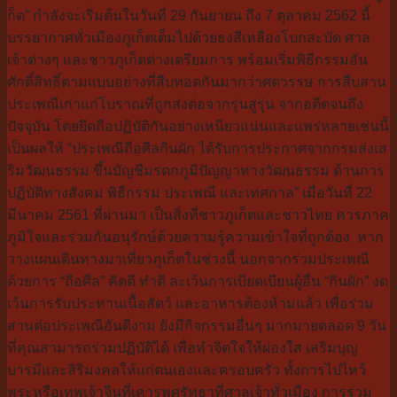
ก็ต” กำลังจะเริ่มต้นในวันที่ 29 กันยายน ถึง 7 ตุลาคม 2562 นี้
บรรยากาศทั่วเมืองภูเก็ตเต็มไปด้
วยธงสีเหลืองโบกสะบัด ศาล
เจ้าต่างๆ และชาวภูเก็ตต่างเตรียมการ พร้อมเริ่มพิธีกรรมอัน
ศักดิ์สิท
ธิ์ตามแบบอย่างที่สืบทอดกันมากว่
าศตวรรษ การสืบสาน
ประเพณีเก่าแก่โบราณที่ถูกส่งต่อจากรุ่นสู่รุ่น จากอดีตจนถึง
ปัจจุบัน โดยยึดถือปฏิบัติกันอย่างเหนียว
แน่นและแพร่หลายเช่นนี้
เป็นผลให้ “ประเพณีถือศีลกินผัก ได้รับการประกาศจากกรมส่งเส
ริมวั
ฒนธรรม ขึ้นบัญชีมรดกภูมิปัญญาทางวัฒนธ
รรม ด้านการ
ปฏิบัติทางสังคม พิธีกรรม ประเพณี และเทศกาล” เมื่อวันที่ 22
มีนาคม 2561 ที่ผ่านมา เป็นสิ่งที่ชาวภูเก็ตและชาวไทย ควรภาค
ภูมิใจและร่วมกันอนุรักษ์
ด้วยความรู้ความเข้าใจที่ถูกต้อ
ง
หาก
วางแผนเดินทางมาเที่ยวภูเก็ต
ในช่วงนี้ นอกจากร่วมประเพณี
ด้วยการ “ถือศีล” คิดดี ทำดี ละเว้นการเบียดเบียนผู้อื่น “กินผัก” งด
เว้นการรับประทานเนื้อสัตว์ และอาหารต้องห้ามแล้ว เพื่อร่วม
สานต่อประเพณีอันดีงาม ยังมีกิจกรรมอื่นๆ มากมายตลอด 9 วัน
ที่คุณสามารถร่วมปฏิบัติได้ เพื่อทำจิตใจให้ผ่องใส เสริมบุญ
บารมีและสิริมงคลให้แก่
ตนเองและครอบครัว ทั้งการไปไหว้
พระหรือเทพเจ้าจีน
ที่เคารพศรัทธาที่ศาลเจ้าทั่วเมื
อง การร่วม