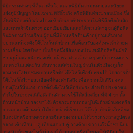
พิธีกรรมต่างๆ ที่ตื่นตาตื่นใจ แต่ละพิธีมีความหมายและนัยยะ
แฝง
ภูมิปัญญา โดยเฉพาะพิธีอิ้วเก้ง หรือพิธีแห่พระรอบเมือง ซึ่ง
เป็นพิธีที่องค์กิ้วอ๋องไต่
เต่ ซึ่งเป็นองค์ประธานในพิธีถือศีล
กินผัก
และเทพเจ้าจีนต่างๆ ออกเยี่ยมเยียนและให้พรแก่สาธุช
นผู้ถือศีล
กินผักตามบ้านเรือน ผู้คนที่มีบ้านหรือร้านค้าอยู่ต
ามเส้นทาง
ขบวนแห่ก็จะตั้งโต๊ะไห
ว้หน้าบ้าน เพื่อต้อนรับองค์เทพเจ้าด้วยค
วา
มเลื่อมใสศรัทธา เป็นอีกหนึ่งสีสันของประเพณีถือ
ศีลกินผักที่
ชาวภูเก็ตและนักท่อ
งเที่ยวเฝ้ารอ ศาลเจ้าต่างๆ จะมีกำหนดการ
แห่พระในแต่ละวัน เส้นทางแห่ส่วนใหญผ่านในตัวเมือ
งภูเก็ต
สามารถไปรอชมขบวนหรือตั้งโต๊ะไห
ว้เพื่อรับพระได้ โดยการตั้ง
โต๊ะไหว้ก็มีรายละเอี
ยดที่ต้องคำนึงถึง เพื่อความเป็นสิริมงคล
ของผู้ไหว้
นั่นเอง
การตั้งโต๊ะไหว้เพื่อรับพระ สำหรับประชาชน
ทั่วไปในประเพณีถื
อศีลกินผัก ควรใช้โต๊ะสี่เหลี่ยมที่มี 4 ขา ตั้ง
ด้านหน้าบ้าน รองขาโต๊ะด้วยกระดาษทอง ปูโต๊ะด้วยผ้าแดงหรือ
อาจตกแต่งด้
านหน้าโต๊ะด้วยผ้าที่เรียกว่า โต๊ะอุ๋ย เป็นผ้าสี่เหลี่ยม
สีแดงปักหรือว
าดลวดลายจีนสวยงาม บนโต๊ะวางกระถางธูปตรง
กลาง เชิงเทียน 1 คู่ เทียนแดง 1 คู่ วางซ้าย-ขวา แก้วน้ำชา นิยม
วาง 9 แก้ว ของไหว้ เป็นผลไม้ ลูกอม หรือบ๊วย ผลไม้ที่นิยมใช้