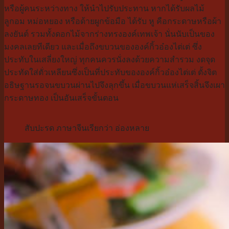
หรือผู้คนระหว่างทาง ให้นำไปรับประทาน หากได้รับผลไม้
ลูกอม หม่อหยอง หรือด้ายผูกข้อมือ ได้รับ หู คือกระดาษหรือผ้า
ลงยันต์ รวมทั้งดอกไม้จากร่างทรงองค์เทพ
เจ้า นั่นนับเป็นของ
มงคลเลยทีเดียว และเมื่อถึงขบวนขององค์กิ้วอ๋อง
ไต่เต่ ซึ่ง
ประทับในเสลี่ยงใหญ่ ทุกคนควรนั่งลงด้วยความสำรวม งดจุด
ประทัดใส่ตั่วเหลียนซึ่งเป็
นที่ประทับขององค์กิ้วอ๋องไต่
เต่ ตั้งจิต
อธิษฐานรอจนขบวนผ่านไปจึ
งลุกขึ้น เมื่อขบวนแห่เสร็จสิ้นจึงเผา
กระ
ดาษทอง เป็นอันเสร็จขั้นตอน
สับปะรด ภาษาจีนเรียกว่า อ่องหลาย