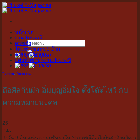
Skip
to
content
หน้าแรก
งานประเพณี
ศาลเจ้า
ไหว้พระขอพร 9 อ๊าม
ตารางพิธีกรรม
แผ่นพับข้อมูลงานประเพณี
กิจกรรม
,
วัฒนธรรม
ถือศีลกินผัก อิ่มบุญอิ่มใจ ตั้งโต๊ะไหว้ กับ
ความหมายมงคล
26
ก.ย.
9 วัน 9 คืน แห่งความศรัทธาใน “ประเพณีถือศีลกินผักจังหวัดภูเ