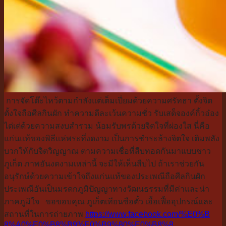
การจัดโต๊ะไหว้ตามกำลังแต่เต็มเ
ปี่ยมด้วยความศรัทธา ตั้งจิต
ตั้งใจถือศีลกินผัก ทำความดีละเว้นความชั่ว รับเสด็จองค์กิ้วอ๋อง
ไต่เต่ด้วย
ความสงบสำรวม น้อมรับพรด้วยจิตใจที่ผ่องใส นี่คือ
แก่นแท้ของพิธีแห่พระที่ง
ดงาม เป็นการชำระล้างจิตใจ เติมพลัง
บวกให้กับจิตวิญญาณ ตามความเชื่อที่สืบทอดกันมาแบบช
าว
ภูเก็ต ภาพอันงดงามเหล่านี้ จะมีให้เห็นสืบไป ถ้าเราช่วยกัน
อนุรักษ์ด้วยความเ
ข้าใจถึงแก่นแท้ของประเพณีถือศี
ลกินผัก
ประเพณีอันเป็นมรดกภูมิปัญญาทาง
วัฒนธรรมที่มีค่าและน่า
ภาคภูมิ
ใจ
ขอขอบคุณ ภูเก็ตเทียนซือตั๋ว เอื้อเฟื้ออุปกรณ์และ
สถานที่ในก
ารถ่ายภาพ
https://www.facebook.com/%E0%B
8%A0%E0%B8%B9%E0%B9%80%E0%B8%8