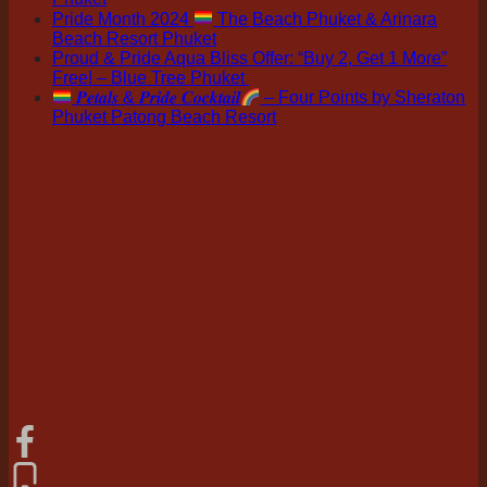
Pride Month 2024
The Beach Phuket & Arinara
Beach Resort Phuket
Proud & Pride Aqua Bliss Offer: “Buy 2, Get 1 More”
Free! – Blue Tree Phuket
𝑷𝒆𝒕𝒂𝒍𝒔 & 𝑷𝒓𝒊𝒅𝒆 𝑪𝒐𝒄𝒌𝒕𝒂𝒊𝒍
– Four Points by Sheraton
Phuket Patong Beach Resort