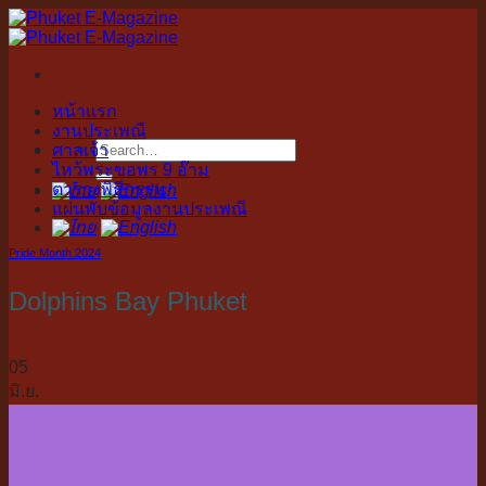
Skip
to
content
หน้าแรก
งานประเพณี
ศาลเจ้า
ไหว้พระขอพร 9 อ๊าม
ตารางพิธีกรรม
แผ่นพับข้อมูลงานประเพณี
Pride Month 2024
Dolphins Bay Phuket
05
มิ.ย.