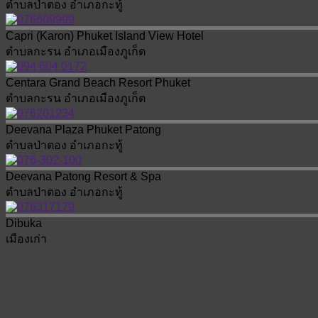
ตำบลป่าตอง อำเภอกะทู้
Capri (Karon) Phuket Island View Hotel
ตำบลกะรน อำเภอเมืองภูเก็ต
Centara Grand Beach Resort Phuket
ตำบลกะรน อำเภอเมืองภูเก็ต
Deevana Plaza Phuket Patong
ตำบลป่าตอง อำเภอกะทู้
Deevana Patong Resort & Spa
ตำบลป่าตอง อำเภอกะทู้
Dibuka
เมืองเก่า