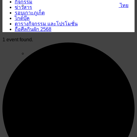
กิจกรรม
ไทย
ข่าวสาร
รอบเกาะภูเก็ต
ไกด์บุ๊ค
ตารางกิจกรรม และโปรโมชั่น
ถือศีลกินผัก 2568
1 event found.
English
ไทย