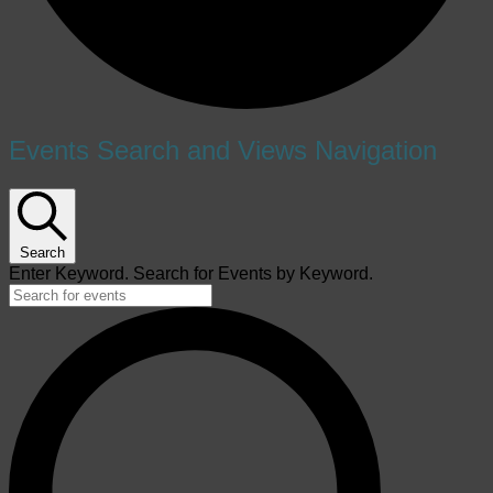
Events
Events Search and Views Navigation
for
5
สิงหาคม
Search
Enter Keyword. Search for Events by Keyword.
2023