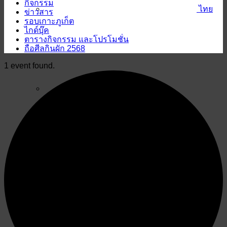
กิจกรรม
ไทย
ข่าวสาร
รอบเกาะภูเก็ต
ไกด์บุ๊ค
ตารางกิจกรรม และโปรโมชั่น
ถือศีลกินผัก 2568
1 event found.
English
ไทย