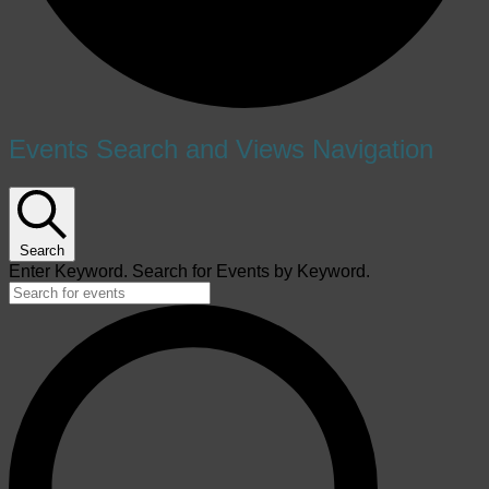
Events
Events Search and Views Navigation
for
2
สิงหาคม
Search
Enter Keyword. Search for Events by Keyword.
2023