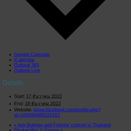
Google Calendar
iCalendar
Outlook 365
Outlook Live
Details
Start:
17 ธันวาคม 2022
End:
18 ธันวาคม 2022
Website:
/www.facebook.com/profile.php?
id=100086460020163
«
Igor Butman and Friends’ concert in Thailand
Phuket Mini X Games
»