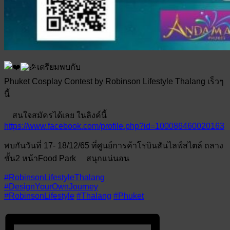
เตรียมพบกับ
Phuket​ Cosplay​ Contest​ by​ Robinson​ Lifestyle​ Thalang เร็วๆ
นี้
สนใจสมัครได้เลย​ ในลิงค์นี้
https://www.facebook.com/profile.php?id=100086460020163
พบกัน​วันที่​ 17​- 18/12/65​ ที่ศูนย์การค้าโรบินสันไลฟ์สไตล์​ ถลาง​
ชั้น2​ หน้าFood​ Park
สนุกแน่นอน
#RobinsonLifestyleThalang
#DesignYourOwnJourney
#RobinsonLifestyle
#Thalang
#Phuket