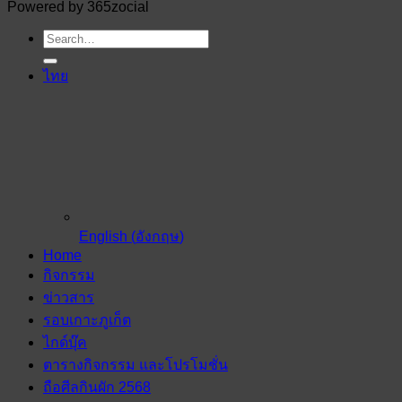
Powered by 365zocial
ไทย
English
(
อังกฤษ
)
Home
กิจกรรม
ข่าวสาร
รอบเกาะภูเก็ต
ไกด์บุ๊ค
ตารางกิจกรรม และโปรโมชั่น
ถือศีลกินผัก 2568