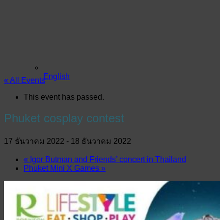
English
« All Events
This event has passed.
Phuket cosplay contest
17 ธันวาคม 2022
-
18 ธันวาคม 2022
«
Igor Butman and Friends’ concert in Thailand
Phuket Mini X Games
»