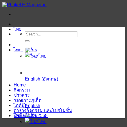
ข้าม
ไป
ยัง
เนื้อหา
ไทย
ไทย
ไทย
English
(
อังกฤษ
)
Home
กิจกรรม
ข่าวสาร
รอบเกาะภูเก็ต
ไกด์บุ๊ค
English
ตารางกิจกรรม และโปรโมชั่น
ไทย
ถือศีลกินผัก 2568
ไทย