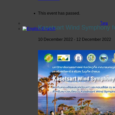
This event has passed.
ไทย
Kasetsart Wind Symphony f
English
10 December 2022
-
12 December 2022