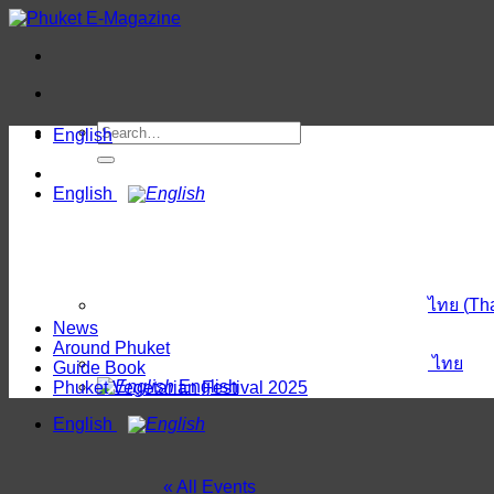
Skip
to
content
English
English
ไทย
(
Th
News
Around Phuket
ไทย
Guide Book
English
Phuket Vegetarian Festival 2025
English
« All Events