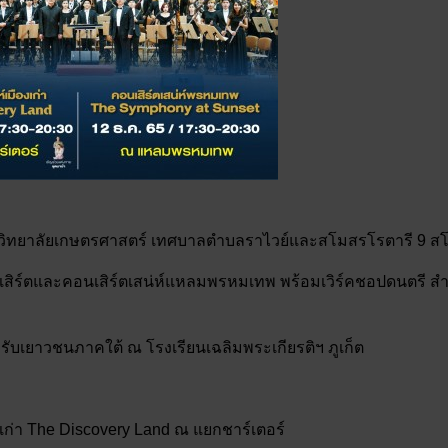
มหาวิทยาลัยเกษตรศาสตร์ เทศบาลตำบลราไวย์และสโมสรโรตารี 9 สโ
นเสิร์ตและคอนเสิร์ตเสน่ห์แหลมพรหมเทพ พร้อมเวิร์คชอปดนตรี ส
หรับเยาวชนภาคใต้ ณ โรงเรียนเฉลิมพระเกียรติฯ ภูเก็ต
องเก่า The Discovery Land ณ แยกชาร์เตอร์