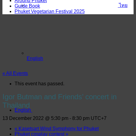
Around Phuket
ไทย
Guide Book
Phuket Vegetarian Festival 2025
English
« All Events
This event has passed.
Igor Butman and Friends’ concert in
Thailand
English
13 December 2022 @ 5:30 pm
-
8:30 pm
UTC+7
«
Kasetsart Wind Symphony for Phuket
Phuket cosplay contest
»