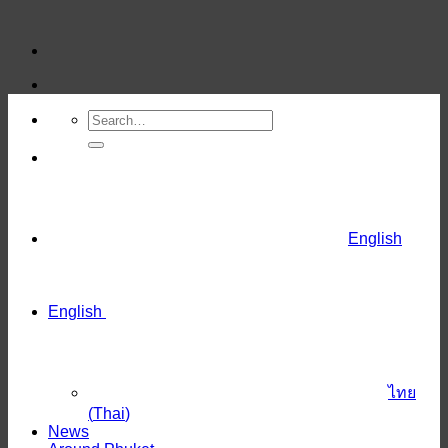
Skip
to
content
English
English
ไทย
(
Thai
)
News