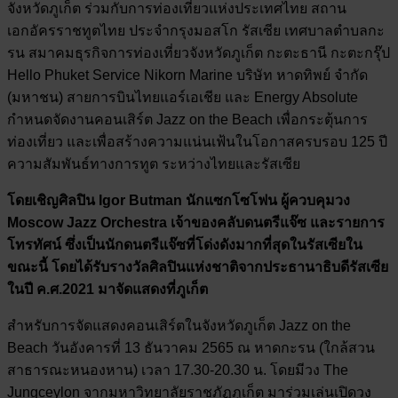
จังหวัดภูเก็ต ร่วมกับการท่องเที่ยวแห่งประเทศไทย สถาน
เอกอัครราชทูตไทย ประจำกรุงมอสโก รัสเซีย เทศบาลตำบลกะ
รน สมาคมธุรกิจการท่องเที่ยวจังหวัดภูเก็ต กะตะธานี กะตะกรุ๊ป
Hello Phuket Service Nikorn Marine บริษัท หาดทิพย์ จำกัด
(มหาชน) สายการบินไทยแอร์เอเชีย และ Energy Absolute
กำหนดจัดงานคอนเสิร์ต Jazz on the Beach เพื่อกระตุ้นการ
ท่องเที่ยว และเพื่อสร้างความแน่นเฟ้นในโอกาสครบรอบ 125 ปี
ความสัมพันธ์ทางการทูต ระหว่างไทยและรัสเซีย
โดยเชิญศิลปิน Igor Butman นักแซกโซโฟน ผู้ควบคุมวง
Moscow Jazz Orchestra เจ้าของคลับดนตรีแจ๊ซ และรายการ
โทรทัศน์ ซึ่งเป็นนักดนตรีแจ๊ซที่โด่งดังมากที่สุดในรัสเซียใน
ขณะนี้ โดยได้รับรางวัลศิลปินแห่งชาติจากประธานาธิบดีรัสเซีย
ในปี ค.ศ.2021 มาจัดแสดงที่ภูเก็ต
สำหรับการจัดแสดงคอนเสิร์ตในจังหวัดภูเก็ต Jazz on the
Beach วันอังคารที่ 13 ธันวาคม 2565 ณ หาดกะรน (ใกล้สวน
สาธารณะหนองหาน) เวลา 17.30-20.30 น. โดยมีวง The
Jungceylon จากมหาวิทยาลัยราชภัฏภูเก็ต มาร่วมเล่นเปิดวง