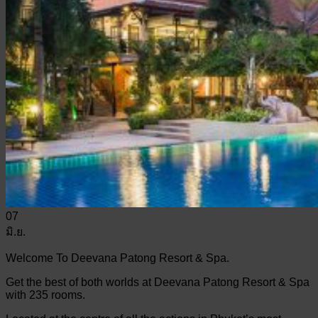
07
มิ.ย.
Welcome To Deevana Patong Resort & Spa.
Get the best of both worlds at Deevana Patong Resort & Spa
with 235 rooms.