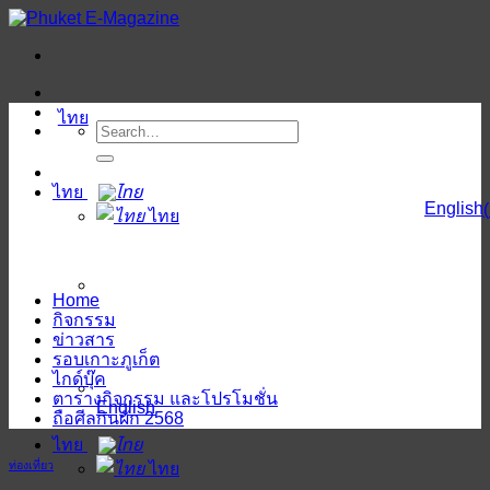
ข้าม
ไป
ยัง
เนื้อหา
ไทย
ไทย
English
(
ไทย
Home
กิจกรรม
ข่าวสาร
รอบเกาะภูเก็ต
ไกด์บุ๊ค
ตารางกิจกรรม และโปรโมชั่น
English
ถือศีลกินผัก 2568
ไทย
ท่องเที่ยว
ไทย