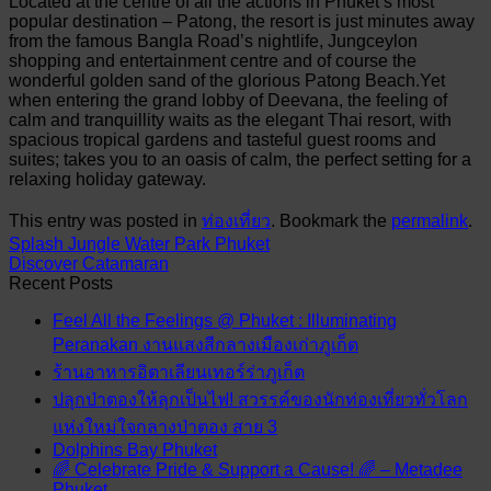
Located at the centre of all the actions in Phuket’s most
popular destination – Patong, the resort is just minutes away
from the famous Bangla Road’s nightlife, Jungceylon
shopping and entertainment centre and of course the
wonderful golden sand of the glorious Patong Beach.Yet
when entering the grand lobby of Deevana, the feeling of
calm and tranquillity waits as the elegant Thai resort, with
spacious tropical gardens and tasteful guest rooms and
suites; takes you to an oasis of calm, the perfect setting for a
relaxing holiday gateway.
This entry was posted in
ท่องเที่ยว
. Bookmark the
permalink
.
Splash Jungle Water Park Phuket
Discover Catamaran
Recent Posts
Feel All the Feelings @ Phuket : Illuminating
Peranakan งานแสงสีกลางเมืองเก่าภูเก็ต
ร้านอาหารอิตาเลียนเทอร์ร่าภูเก็ต
ปลุกป่าตองให้ลุกเป็นไฟ! สวรรค์ของนักท่องเที่ยวทั่วโลก
แห่งใหม่ใจกลางป่าตอง สาย 3
Dolphins Bay Phuket
🌈 Celebrate Pride & Support a Cause! 🌈 – Metadee
Phuket