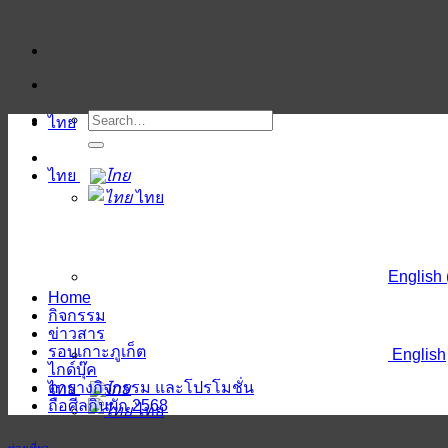
ข้าม
ไป
ยัง
เนื้อหา
ไทย
ไทย
ไทย
English
Home
กิจกรรม
ข่าวสาร
รอบเกาะภูเก็ต
English
ไกด์บุ๊ค
ตารางกิจกรรม และโปรโมชั่น
ไทย
ถือศีลกินผัก 2568
ไทย
ท่องเที่ยว