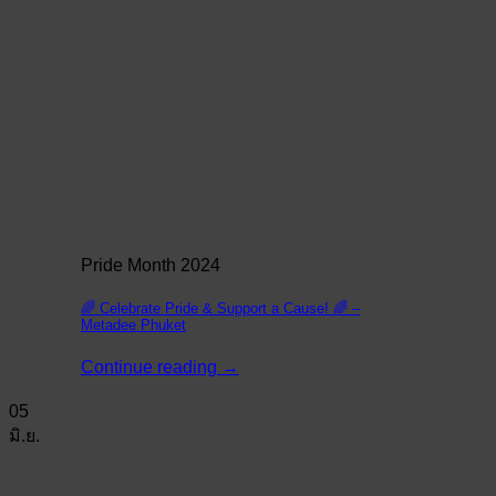
Pride Month 2024
🌈 Celebrate Pride & Support a Cause! 🌈 –
Metadee Phuket
Continue reading
→
05
มิ.ย.