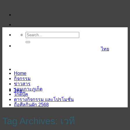
ข้าม
ไป
ยัง
เนื้อหา
ไทย
Home
กิจกรรม
ข่าวสาร
รอบเกาะภูเก็ต
ไทย
ไกด์บุ๊ค
ตารางกิจกรรม และโปรโมชั่น
ถือศีลกินผัก 2568
Tag Archives:
เวที