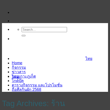
ข้าม
ไป
ยัง
เนื้อหา
ไทย
Home
กิจกรรม
ข่าวสาร
รอบเกาะภูเก็ต
ไทย
ไกด์บุ๊ค
ตารางกิจกรรม และโปรโมชั่น
ถือศีลกินผัก 2568
Tag Archives:
ร้าน