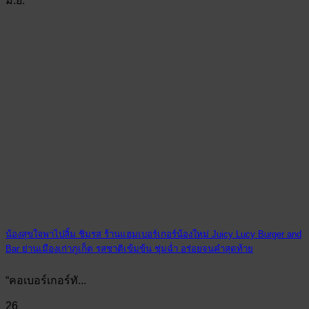
มิ.ย.
น้องสุขใจพาไปลิ้ม ชิมรส ร้านแฮมเบอร์เกอร์น้องใหม่ Juicy Lucy Burger and
Bar ย่านเมืองเก่าภูเก็ต รสชาติเข้มข้น ชุ่มฉ่ำ อร่อยจนคำสุดท้าย
“คอเบอร์เกอร์ทั...
26