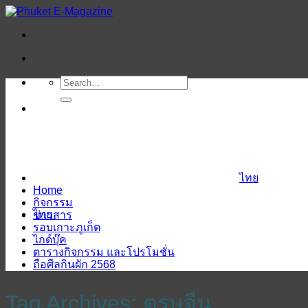
ข้าม
ไป
ยัง
เนื้อหา
ไทย
Home
กิจกรรม
ไทย
ข่าวสาร
รอบเกาะภูเก็ต
ไกด์บุ๊ค
ตารางกิจกรรม และโปรโมชั่น
ถือศีลกินผัก 2568
Tag Archives:
ตรุษจีน