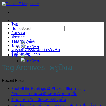
ข้าม
ไป
ยัง
เนื้อหา
ไทย
Home
กิจกรรม
ข่าวสาร
รอบเกาะภูเก็ต
ไทย
ไกด์บุ๊ค
ไทย
ตารางกิจกรรม และโปรโมชั่น
ถือศีลกินผัก 2568
ไทย
ไทย
Tag Archives:
ครูป้อม
Recent Posts
Feel All the Feelings @ Phuket : Illuminating
Peranakan งานแสงสีกลางเมืองเก่าภูเก็ต
ร้านอาหารอิตาเลียนเทอร์ร่าภูเก็ต
ปลุกป่าตองให้ลุกเป็นไฟ! สวรรค์ของนักท่องเที่ยวทั่วโลก