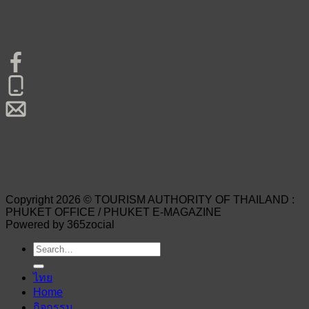
Copyright 2026 © TOURISM AUTHORITY OF THAILAND :
PHUKET OFFICE / PHUKET E-MAGAZINE
Powered by 365zocial
ไทย
Home
กิจกรรม