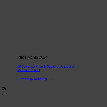
Pride Month 2024
🌈 Celebrate Pride & Support a Cause! 🌈 –
Metadee Phuket
Continue reading
→
05
มิ.ย.