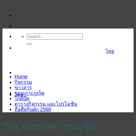
ข้าม
ไป
ยัง
เนื้อหา
ไทย
Home
กิจกรรม
ข่าวสาร
รอบเกาะภูเก็ต
ไทย
ไกด์บุ๊ค
ตารางกิจกรรม และโปรโมชั่น
ถือศีลกินผัก 2568
Tag Archives:
ขนมชั้น