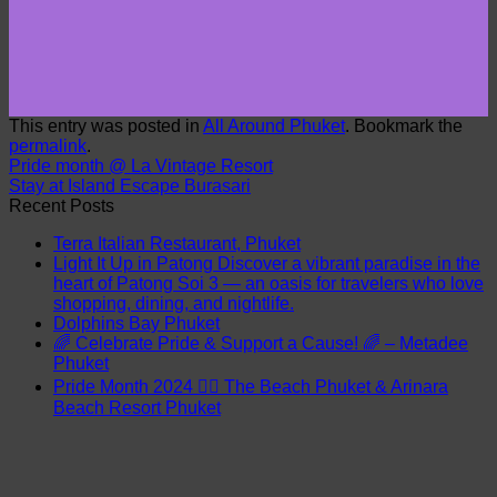
This entry was posted in
All Around Phuket
. Bookmark the
permalink
.
Pride month @ La Vintage Resort
Stay at Island Escape Burasari
Recent Posts
Terra Italian Restaurant, Phuket
Light It Up in Patong Discover a vibrant paradise in the
heart of Patong Soi 3 — an oasis for travelers who love
shopping, dining, and nightlife.
Dolphins Bay Phuket
🌈 Celebrate Pride & Support a Cause! 🌈 – Metadee
Phuket
Pride Month 2024 🏳️‍🌈 The Beach Phuket & Arinara
Beach Resort Phuket