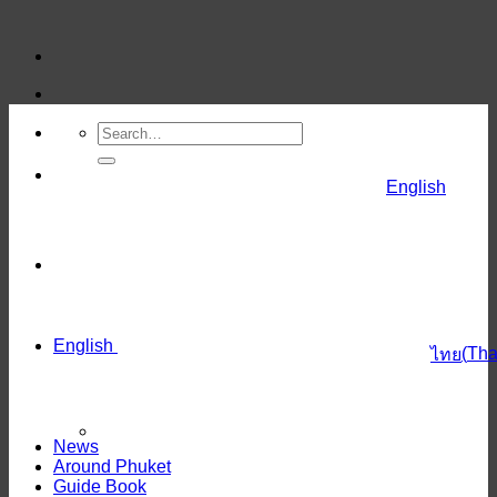
Skip
to
content
English
English
(
Tha
ไทย
News
Around Phuket
Guide Book