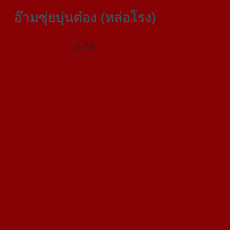
อ๊ามซุ่ยบุ่นต๋อง (หล่อโรง)
ภูเก็ต