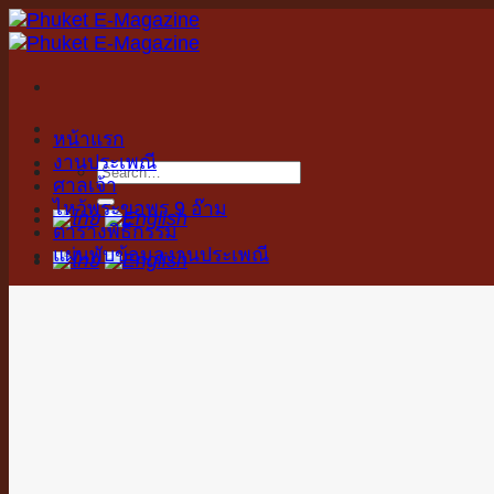
Skip
to
content
หน้าแรก
งานประเพณี
ศาลเจ้า
ไหว้พระขอพร 9 อ๊าม
ตารางพิธีกรรม
แผ่นพับข้อมูลงานประเพณี