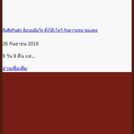
ถือศีลกินผัก อิ่มบุญอิ่มใจ ตั้งโต๊ะไหว้ กับความหมายมงคล
26 กันยายน 2019
9 วัน 9 คืน แห่...
อ่านเพิ่มเติม