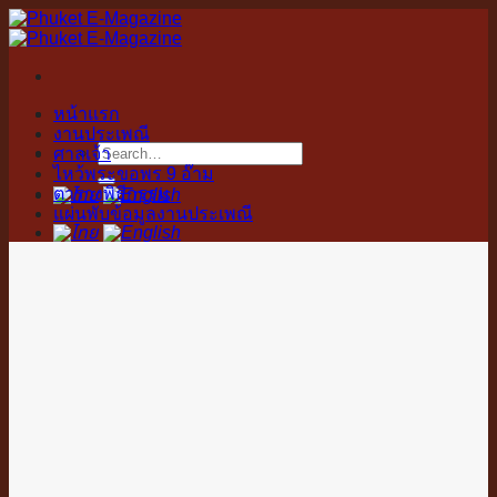
Skip
to
content
หน้าแรก
งานประเพณี
ศาลเจ้า
ไหว้พระขอพร 9 อ๊าม
ตารางพิธีกรรม
แผ่นพับข้อมูลงานประเพณี