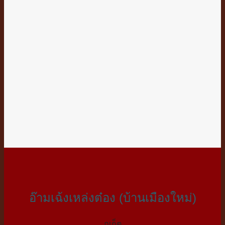
อ๊ามเฉ้งเหล่งต๋อง (บ้านเมืองใหม่)
ภูเก็ต