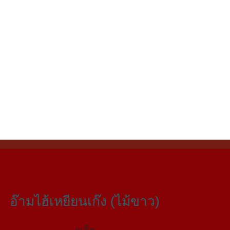
อ๊ามไฮ้เหยียนเก๊ง (ไม้ขาว)