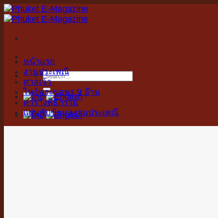
Skip
to
content
หน้าแรก
งานประเพณี
ศาลเจ้า
ไหว้พระขอพร 9 อ๊าม
ตารางพิธีกรรม
แผ่นพับข้อมูลงานประเพณี