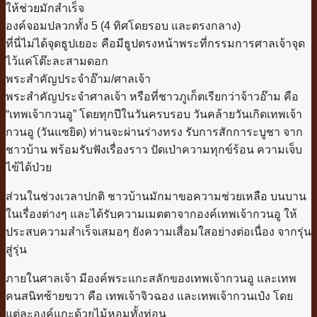
ให้ช่วยมักสำเร็จ
องค์จอมปลวกทั้ง 5 (4 ทิศโดยรอบ และตรงกลาง)
ที่นี่ไม่ได้จุดธูปเยอะ คือมีธูปตรงหน้าพระที่กรรมการศาลเจ้าจุด
ไว้แค่โต๊ะละสามดอก
พระสำคัญประจำอ๊าม/ศาลเจ้า
พระสำคัญประจำศาลเจ้า หรือที่ชาวภูเก็ตเรียกว่าจ้าวอ๊าม คือ
“เทพเจ้ากวนอู” โดยทุกปีในวันครบรอบ วันคล้ายวันเกิดเทพเจ้า
กวนอู (วันแซยิด) ท่านจะผ่านร่างทรง รับการสักการะบูชา จาก
ชาวบ้าน พร้อมรับฟังเรื่องราว ปัดเป่าความทุกข์ร้อน ความเจ็บ
ไข้ได้ป่วย
ส่วนในช่วงเวลาปกติ ชาวบ้านมักมาขอความช่วยเหลือ บนบาน
ในเรื่องต่างๆ และได้รับความเมตตาจากองค์เทพเจ้ากวนอู ให้
ประสบความสำเร็จเสมอๆ ยังความเสื่อมใสอย่างต่อเนื่อง จากรุ่น
สู่รุ่น
ภายในศาลเจ้า มีองค์พระแกะสลักของเทพเจ้ากวนอู และเทพ
คนสนิทซ้ายขวา คือ เทพเจ้าจิวฉอง และเทพเจ้ากวนเป๋ง โดย
แต่ละองค์แกะด้วยไม้หอมทั้งท่อน