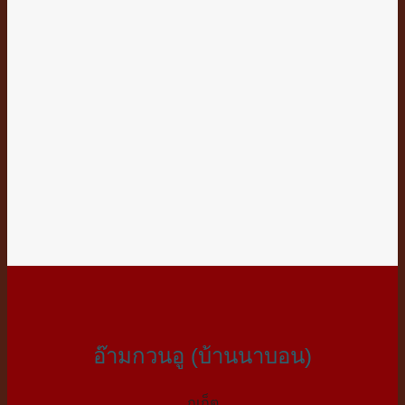
อ๊ามกวนอู (บ้านนาบอน)
ภูเก็ต