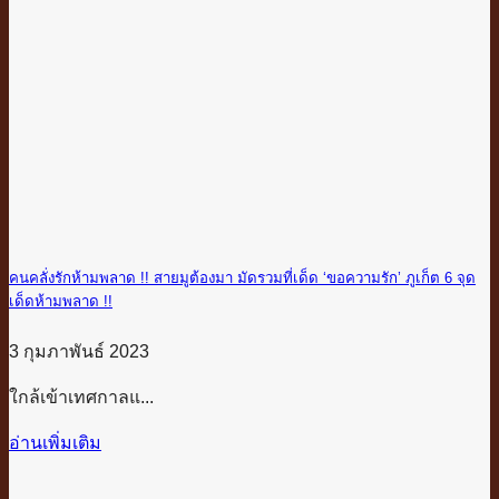
คนคลั่งรักห้ามพลาด !! สายมูต้องมา มัดรวมที่เด็ด ‘ขอความรัก’ ภูเก็ต 6 จุด
เด็ดห้ามพลาด !!
3 กุมภาพันธ์ 2023
ใกล้เข้าเทศกาลแ...
อ่านเพิ่มเติม