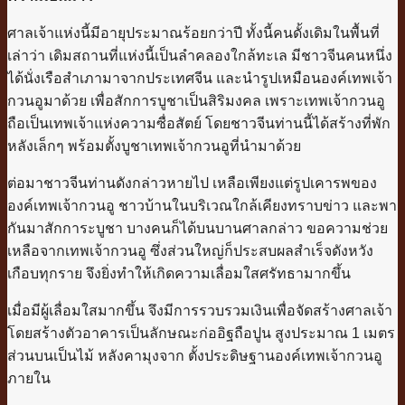
ศาลเจ้าแห่งนี้มีอายุประมาณร้อยกว่าปี ทั้งนี้คนดั้งเดิมในพื้นที่
เล่าว่า เดิมสถานที่แห่งนี้เป็นลำคลองใกล้ทะเล มีชาวจีนคนหนึ่ง
ได้นั่งเรือสำเภามาจากประเทศจีน และนำรูปเหมือนองค์เทพเจ้า
กวนอูมาด้วย เพื่อสักการบูชาเป็นสิริมงคล เพราะเทพเจ้ากวนอู
ถือเป็นเทพเจ้าแห่งความซื่อสัตย์ โดยชาวจีนท่านนี้ได้สร้างที่พัก
หลังเล็กๆ พร้อมตั้งบูชาเทพเจ้ากวนอูที่นำมาด้วย
ต่อมาชาวจีนท่านดังกล่าวหายไป เหลือเพียงแต่รูปเคารพของ
องค์เทพเจ้ากวนอู ชาวบ้านในบริเวณใกล้เคียงทราบข่าว และพา
กันมาสักการะบูชา บางคนก็ได้บนบานศาลกล่าว ขอความช่วย
เหลือจากเทพเจ้ากวนอู ซึ่งส่วนใหญ่ก็ประสบผลสำเร็จดังหวัง
เกือบทุกราย จึงยิ่งทำให้เกิดความเลื่อมใสศรัทธามากขึ้น
เมื่อมีผู้เลื่อมใสมากขึ้น จึงมีการรวบรวมเงินเพื่อจัดสร้างศาลเจ้า
โดยสร้างตัวอาคารเป็นลักษณะก่ออิฐถือปูน สูงประมาณ 1 เมตร
ส่วนบนเป็นไม้ หลังคามุงจาก ตั้งประดิษฐานองค์เทพเจ้ากวนอู
ภายใน