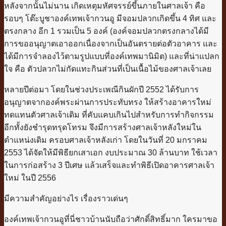
หลังจากนั้นไม่นาน เกิดเหตุมหัศจรรย์ขึ้นภายในศาลเจ้า คือ
รอบๆ โต๊ะบูชาองค์เทพเจ้ากวนอู มีจอมปลวกเกิดขึ้น 4 ทิศ และ
ตรงกลาง อีก 1 รวมเป็น 5 องค์ (องค์จอมปลวกตรงกลางได้มี
การขออนุญาตเอาออกเนื่องจากเป็นอันตรายต่อตัวอาคาร และ
ได้มีการจำลองไว้ตามรูปแบบที่องค์เทพมานิมิต) และที่น่าแปลก
ใจ คือ ตัวปลวกไม่กัดแทะกินส่วนที่เป็นเนื้อไม้ของศาลเจ้าเลย
หลายปีต่อมา โดยในช่วงประเพณีกินผักปี 2552 ได้รับการ
อนุญาตจากองค์พระผ่านการประทับทรง ให้สร้างอาคารใหม่
ทดแทนตัวศาลเจ้าเดิม ที่คับแคบเกินไปสำหรับการทำกิจกรรม
อีกทั้งยังชำรุดทรุดโทรม จึงมีการสร้างศาลเจ้าหลังใหม่ใน
ตำแหน่งเดิม ครอบศาลเจ้าหลังเก่า โดยในวันที่ 20 มกราคม
2553 ได้จัดให้มีพิธียกเสาเอก งบประมาณ 30 ล้านบาท ใช้เวลา
ในการก่อสร้าง 3 ปีเศษ แล้วเสร็จและทำพิธีเปิดอาคารศาลเจ้า
ใหม่ ในปี 2556
มีความสำคัญอย่างไร เรื่องราวเด่นๆ
องค์เทพเจ้ากวนอูที่นี่ชาวบ้านนับถือว่าศักดิ์สิทธิ์มาก ใครมาขอ