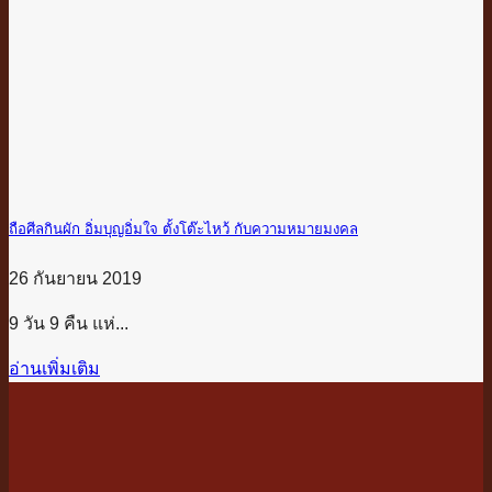
ถือศีลกินผัก อิ่มบุญอิ่มใจ ตั้งโต๊ะไหว้ กับความหมายมงคล
26 กันยายน 2019
9 วัน 9 คืน แห่...
อ่านเพิ่มเติม