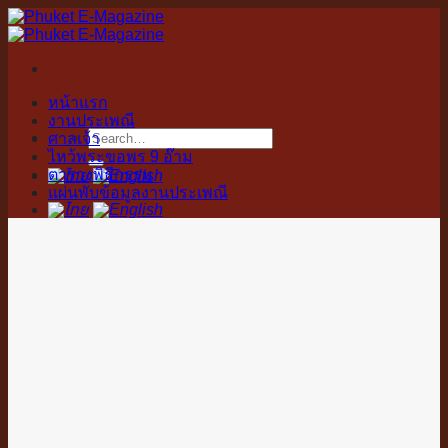
Skip
to
content
หน้าแรก
งานประเพณี
ศาลเจ้า
ไหว้พระขอพร 9 อ๊าม
ตารางพิธีกรรม
แผ่นพับข้อมูลงานประเพณี