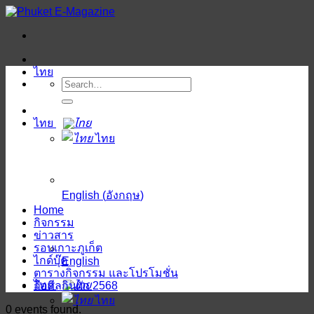
ข้าม
ไป
ยัง
เนื้อหา
ไทย
ไทย
ไทย
English
(
อังกฤษ
)
Home
กิจกรรม
ข่าวสาร
รอบเกาะภูเก็ต
ไกด์บุ๊ค
English
ตารางกิจกรรม และโปรโมชั่น
ไทย
ถือศีลกินผัก 2568
ไทย
0 events found.