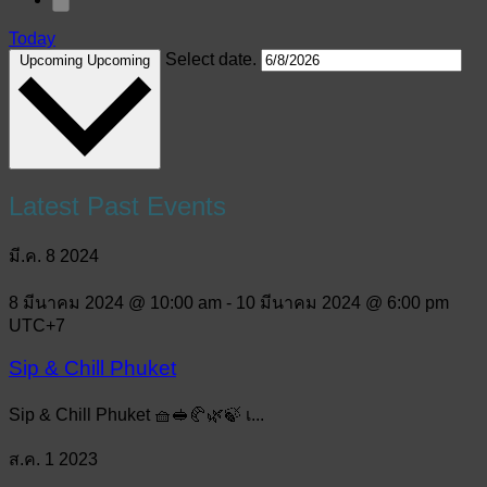
Today
Select date.
Upcoming
Upcoming
Latest Past Events
มี.ค.
8
2024
8 มีนาคม 2024 @ 10:00 am
-
10 มีนาคม 2024 @ 6:00 pm
UTC+7
Sip & Chill Phuket
Sip & Chill Phuket 🧺🥪🥐🌿🍃 เ...
ส.ค.
1
2023