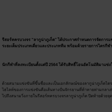
รีสอร์ทครบวงจร “ลากูน่าภูเก็ต” ได้ประกาศกำหนดการจัดการแข่งข
ระยะเต็มประเภทเดี่ยวและประเภททีม พร้อมด้วยรายการไตรกีฬา
นักกีฬาที่ลงทะเบียนตั้งแต่ปี 2564 ได้รับสิทธิ์โอนอัตโนมัติมาแ
ด้วยสนามแข่งขันที่ขึ้นชื่อและเป็นเอกลักษณ์ของลากูน่าภูเก็ต
ไฮไลท์ของการแข่งขันคือเส้นทางปั่นจักรยานที่ท้าทายท่ามกลางท
ไปถึงสนามวิ่งภายในรีสอร์ทครบวงจรลากูน่าภูเก็ต ปิดท้ายด้วยจ