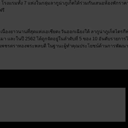
งแรมทั้ง 7 แห่งในกลุ่มลากูน่าภูเก็ตได้ร่วมกันเสนอห้องพักราคา
ฟรี
องยาวนานที่สุดแห่งเอเชียตะวันออกเฉียงใต้ ลากูน่าภูเก็ตไตรกีฬา
า และในปี 2562 ได้ถูกจัดอยู่ในลำดับที่ 5 ของ 10 อันดับรายการไตร
บรางวัลเพชรตราทองพระพลบดี ในฐานะผู้ทำคุณประโยชน์ด้านการพ