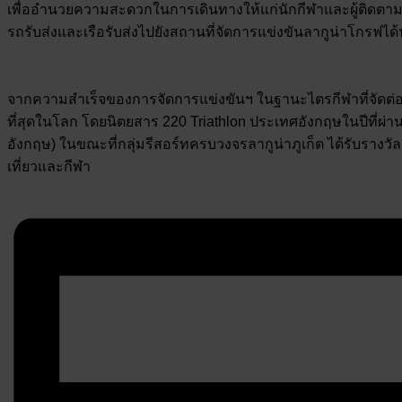
เพื่ออำนวยความสะดวกในการเดินทางให้แก่นักกีฬาและผู้ติดตาม โร
รถรับส่งและเรือรับส่งไปยังสถานที่จัดการแข่งขันลากูน่าโกรฟได้
จากความสำเร็จของการจัดการแข่งขันฯ ในฐานะไตรกีฬาที่จัดต่อเนื่
ที่สุดในโลก โดยนิตยสาร 220 Triathlon ประเทศอังกฤษในปีที่ผ่านม
อังกฤษ) ในขณะที่กลุ่มรีสอร์ทครบวงจรลากูน่าภูเก็ต ได้รั
เที่ยวและกีฬา