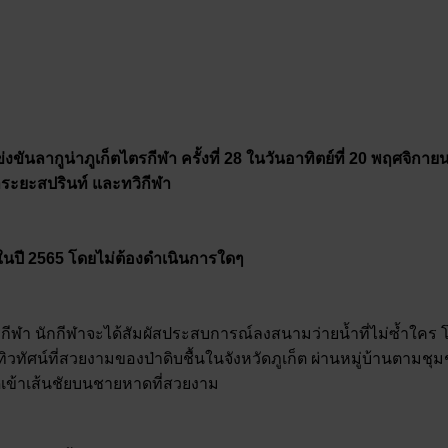
ันลากูน่าภูเก็ตไตรกีฬา ครั้งที่ 28 ในวันอาทิตย์ที่ 20 พฤศจิกา
ระยะสปรินท์ และทวิกีฬา
ข่งในปี 2565 โดยไม่ต้องดำเนินการใดๆ
ไตรกีฬา นักกีฬาจะได้สัมผัสประสบการณ์ลงสนามว่ายน้ำที่ไม่ซ้ำใค
ิวทัศน์ที่สวยงามของป่าดิบชื้นในจังหวัดภูเก็ต ผ่านหมู่บ้านตาม
ุดเข้าเส้นชัยบนชายหาดที่สวยงาม