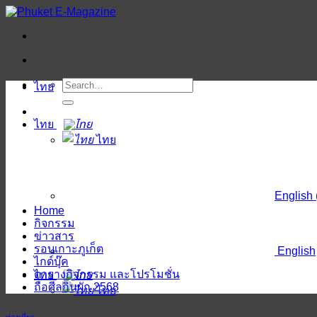
ข้าม
ไป
ยัง
เนื้อหา
ไทย
ไทย
ไทย
English
Home
กิจกรรม
ข่าวสาร
รอบเกาะภูเก็ต
English
ไกด์บุ๊ค
ตารางกิจกรรม และโปรโมชั่น
ไทย
ถือศีลกินผัก 2568
ไทย
ท่องเที่ยว