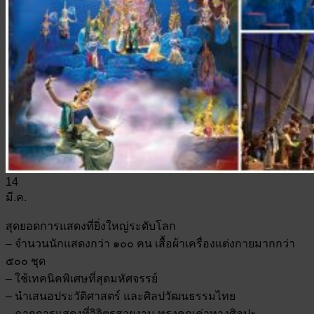
14
มี.ค.
สุดยอดการแสดงที่ยิ่งใหญ่ระดับโลก
– จำนวนนักแสดงกว่า ๑๐๐ คน เสื้อผ้าเครื่องแต่งกายมากกว่า
๕๐๐ ชุด
– ใช้เทคนิคพิเศษที่สุดมหัศจรรย์
– นำเสนอประวัติศาสตร์ และศิลปวัฒนธรรมไทย
– ฉากการแสดงที่วิจิตรสวยงาม ทรงคุณค่าทางศิลปะ