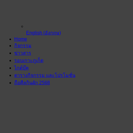
English
(
อังกฤษ
)
Home
กิจกรรม
ข่าวสาร
รอบเกาะภูเก็ต
ไกด์บุ๊ค
ตารางกิจกรรม และโปรโมชั่น
ถือศีลกินผัก 2568