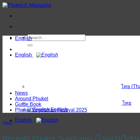
Skip
to
content
English
English
ไทย
(
Th
News
Around Phuket
ไทย
Guide Book
English
Phuket Vegetarian Festival 2025
English
Travel
Recenta Phuket Suanluang (โรงแรมรีเซนต