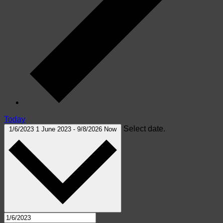
Today
Select date.
1/6/2023
1 June 2023
-
9/8/2026
Now