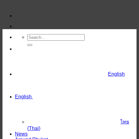
Skip
to
content
English
English
ไทย
(
Thai
)
News