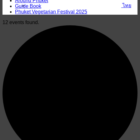
Around Phuket
ไทย
Guide Book
Phuket Vegetarian Festival 2025
12 events found.
English
English