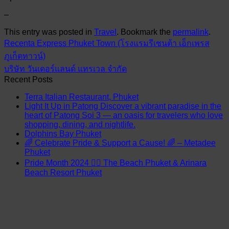
–
This entry was posted in
Travel
. Bookmark the
permalink
.
Recenta Express Phuket Town (โรงแรมรีเซนต้า เอ็กเพรส
ภูเก็ตทาวน์)
บริษัท วันเดอร์แลนด์ แทรเวล จำกัด
Recent Posts
Terra Italian Restaurant, Phuket
Light It Up in Patong Discover a vibrant paradise in the
heart of Patong Soi 3 — an oasis for travelers who love
shopping, dining, and nightlife.
Dolphins Bay Phuket
🌈 Celebrate Pride & Support a Cause! 🌈 – Metadee
Phuket
Pride Month 2024 🏳️‍🌈 The Beach Phuket & Arinara
Beach Resort Phuket