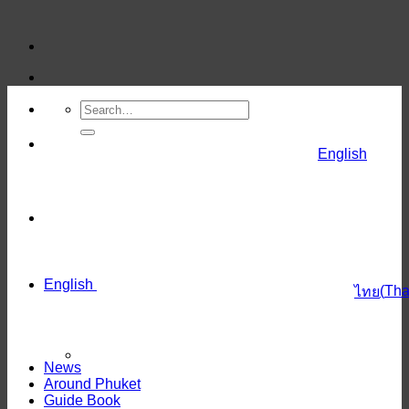
Skip
to
content
English
English
(
Tha
ไทย
News
Around Phuket
Guide Book